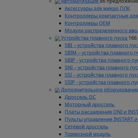
Автоматизация
86 предложени
Аксессуары для микро ПЛК
Контроллеры компактные для
Контроллеры ОЕМ
Модули распределенного вво
Устройства плавного пуска
166
SBI – устройства плавного п
SBIM – устройства плавного 
SBIP - устройства плавного 
SNI – устройства плавного п
SSI – устройства плавного п
SSIP - устройства плавного 
Дополнительное оборудование
Дроссель DC
Моторный дроссель
Платы расширения ONI и INS
Пульты управления INSTART и
Сетевой дроссель
Тормозной модуль