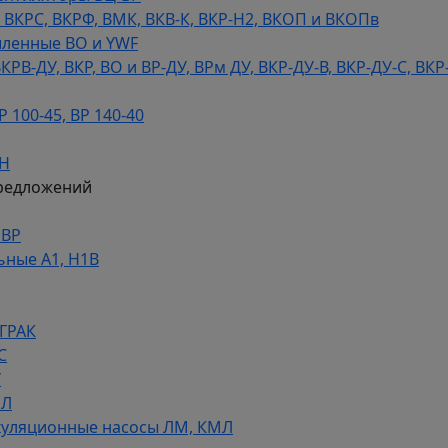
КРС, ВКРФ, ВМК, ВКВ-К, ВКР-Н2, ВКОП и ВКОПв
ленные ВО и YWF
В-ДУ, ВКР, ВО и ВР-ДУ, ВРм ДУ, ВКР-ДУ-В, ВКР-ДУ-С, ВКР
100-45, ВР 140-40
ДН
редложений
НВР
ьные А1, Н1В
 ГРАК
С
У
МЛ
уляционные насосы ЛМ, КМЛ