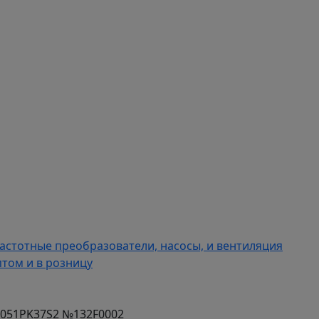
астотные преобразователи, насосы, и вентиляция
том и в розницу
-051PK37S2 №132F0002