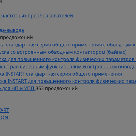
й
 частотных преобразователей
да-вывода
 предложений
уска стандартная серия общего применения с обводным 
пуска со встроенным обводным контактором (байпас)
пуска для повышенного контроля физических параметров 
уска с расширенным функционалом и встроенным обводн
уска INSTART стандартная серия общего применения
пуска INSTART для повышенного контроля физических пар
 для ЧП и УПП
353 предложений
TART
 ONI