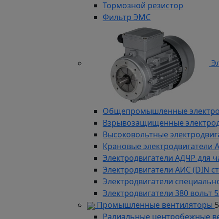
Тормозной резистор
Фильтр ЭМС
Эл
Общепромышленные электродв
Взрывозащищенные электродви
Высоковольтные электродвига
Крановые электродвигатели 
Электродвигатели АДЧР для ч
Электродвигатели АИС (DIN с
Электродвигатели специально
Электродвигатели 380 вольт 5
Промышленные вентиляторы
Радиальные центробежные в