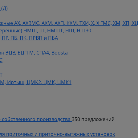
(Д)
ые АХ, АХВМС, АХМ, АХП, КХМ, ТХИ, Х, Х ГМС, ХМ, ХП, Х
теренные) НМШ, Ш, НМШГ, НШ, НШ30
 ПР, ПБ, ПК, ПРВП и ПБА
н ЭЦВ, БЦП М, СПА4, Boosta
С
Т
СМ, Иртыш, ЦМК2, ЦМК, ЦМК1
 собственного производства
350 предложений
ля приточных и приточно-вытяжных установок