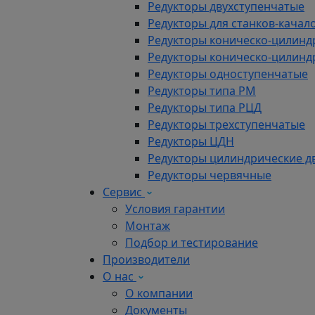
Редукторы двухступенчатые
Редукторы для станков-качал
Редукторы коническо-цилинд
Редукторы коническо-цилинд
Редукторы одноступенчатые
Редукторы типа РМ
Редукторы типа РЦД
Редукторы трехступенчатые
Редукторы ЦДН
Редукторы цилиндрические д
Редукторы червячные
Сервис
Условия гарантии
Монтаж
Подбор и тестирование
Производители
О нас
О компании
Документы