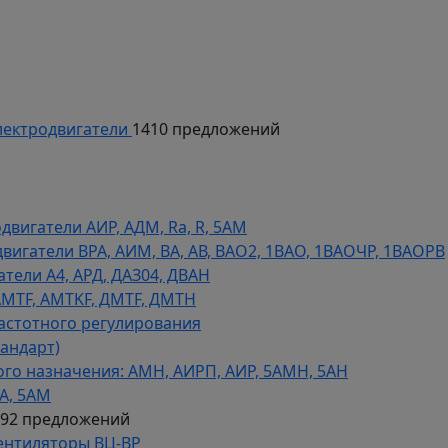
ектродвигатели
1410 предложений
игатели АИР, АДМ, Ra, R, 5AM
гатели ВРА, АИМ, ВА, АВ, ВАO2, 1ВАО, 1ВАОЧР, 1ВАОРВ
тели A4, АРД, ДАЗ04, ДВАН
AMTF, AMTKF, ДMTF, ДМТН
астотного регулирования
тандарт)
го назначения: АМН, АИРП, АИР, 5АМН, 5АН
А, 5АМ
592 предложений
ентиляторы ВЦ-ВР