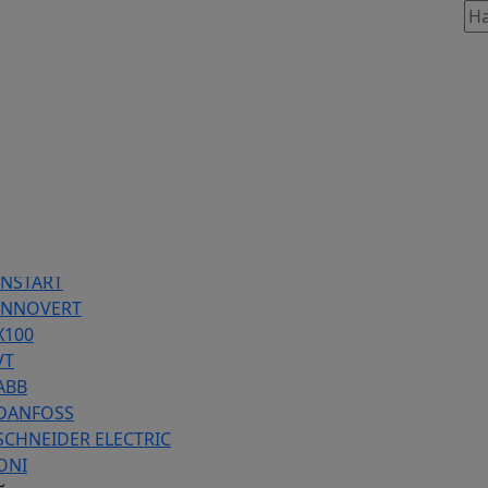
таж, 803
86 предложений
INSTART
 INNOVERT
Х100
VT
ABB
 DANFOSS
SCHNEIDER ELECTRIC
ONI