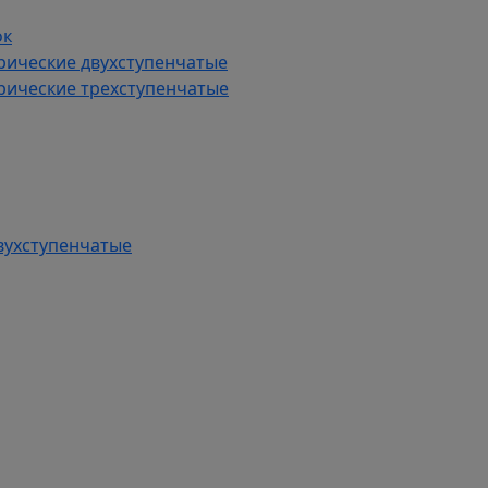
ок
рические двухступенчатые
рические трехступенчатые
вухступенчатые