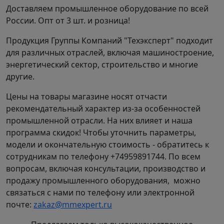
Листовка (PDF, 1.23 MB)
Доставляем промышленное оборудование по всей
России. Опт от 3 шт. и розница!
Монтаж изделия (PDF, 2.99 MB)
Продукция Группы Компаний "Техэксперт" подходит
для различных отраслей, включая машиностроение,
Схема Подключения (JPG, 146.75 KB)
энергетический сектор, строительство и многие
другие.
Габаритный Чертеж (JPG, 171.24 KB)
Цены на товары магазине носят отчасти
рекомендательный характер из-за особенностей
Модели для проектировщиков
промышленной отрасли. На них влияет и наша
программа скидок! Чтобы уточнить параметры,
3D-модель, STEP-формат (STEP, 6.98 MB)
модели и окончательную стоимость - обратитесь к
сотрудникам по телефону +74959891744. По всем
вопросам, включая консультации, производство и
продажу промышленного оборудования, можно
Схема Подключения (JPG, 146.75 KB)
связаться с нами по телефону или электронной
почте:
zakaz@mmexpert.ru
Габаритный Чертеж (JPG, 171.24 KB)