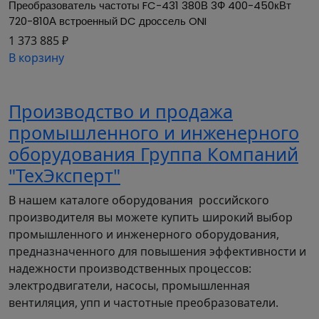
Преобразователь частоты FC-431 380В 3Ф 400-450кВт 
720-810А встроенный DC дроссель ONI
Декларация 004, 020 (PDF, 9.57 MB)
1 373 885 ₽
В корзину
Отказное письмо 043 (PDF, 12.27 MB)
Производство и продажа
Отказное письмо 123-ФЗ (PDF, 12.57 MB)
промышленного и инженерного
Паспорта и РЭ
оборудования Группа Компаний
"ТехЭксперт"
Краткое руководство по эксплуатации (PDF,
В нашем каталоге оборудования российского
296.66 KB)
производителя вы можете купить широкий выбор
промышленного и инженерного оборудования,
предназначенного для повышения эффективности и
Руководство По Эксплуатации (PDF, 74.16 MB)
надежности производственных процессов:
Дополнительные изображения
электродвигатели, насосы, промышленная
вентиляция, упп и частотные преобразователи.