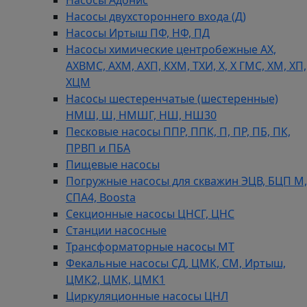
Насосы Адонис
Насосы двухстороннего входа (Д)
Насосы Иртыш ПФ, НФ, ПД
Насосы химические центробежные АХ,
АХВМС, АХМ, АХП, КХМ, ТХИ, Х, Х ГМС, ХМ, ХП,
ХЦМ
Насосы шестеренчатые (шестеренные)
НМШ, Ш, НМШГ, НШ, НШ30
Песковые насосы ППР, ППК, П, ПР, ПБ, ПК,
ПРВП и ПБА
Пищевые насосы
Погружные насосы для скважин ЭЦВ, БЦП М,
СПА4, Boosta
Секционные насосы ЦНСГ, ЦНС
Станции насосные
Трансформаторные насосы МТ
Фекальные насосы СД, ЦМК, СМ, Иртыш,
ЦМК2, ЦМК, ЦМК1
Циркуляционные насосы ЦНЛ