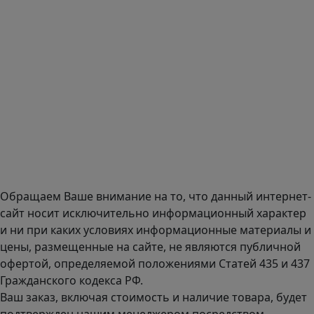
E-mail:
zakaz@mmexpert.ru
Адрес офиса в Москве: Варшавское шоссе дом 150к2, БЦ
Селектика, 8 этаж, офис 803.
Адрес офиса в Санкт-Петербурге: улица Савушкина дом
134к1.
Доставка оборудования по всей России.
График работы (часовой пояс Москва)
пн-чт с 9:00 до 18:00; пт до 17:00.
Обращаем Ваше внимание на то, что данный интернет-
сайт носит исключительно информационный характер
и ни при каких условиях информационные материалы и
цены, размещенные на сайте, не являются публичной
офертой, определяемой положениями Статей 435 и 437
Гражданского кодекса РФ.
Ваш заказ, включая стоимость и наличие товара, будет