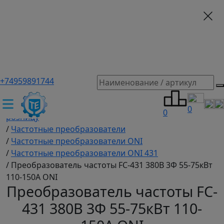
+74959891744
ТЕХЭКСПЕРТ российский производитель частотные
преобразователи, насосы, и вентиляция
/
Промышленное оборудование купить оптом и в
0
0
розницу
/
Частотные преобразователи
/
Частотные преобразователи ONI
/
Частотные преобразователи ONI 431
/
Преобразователь частоты FC-431 380В 3Ф 55-75кВт
110-150А ONI
Преобразователь частоты FC-
431 380В 3Ф 55-75кВт 110-