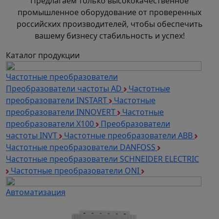
Предлагаем только высококачественное
Возможность подключения дополнительных плат 
промышленное оборудование от проверенных
Возможность установки выходной частоты 3200 Ге
российских производителей, чтобы обеспечить
Возможность изготовления ПЧ со встроенным то
вашему бизнесу стабильность и успех!
стандартных границ мощности.
Каталог продукции
Возможность функционирования массива преобраз
5 виртуальных входов; 5 виртуальных выходов.
Частотные преобразователи
Модуль управления логикой торможения.
Преобразователи частоты AD
Частотные
Встроенный тормозной модуль в ПЧ ≤ 22 кВт.
преобразователи INSTART
Частотные
Внешний тормозной модуль в ПЧ ≥ 30 кВт.
преобразователи INNOVERT
Частотные
Встроенный дроссель ЦПТ в ПЧ ≥ 185 кВт.
преобразователи Х100
Преобразователи
Встроенный в корпус пульт управления и клавиату
частоты INVT
Частотные преобразователи ABB
Частотные преобразователи DANFOSS
Технические характеристики
Частотные преобразователи SCHNEIDER ELECTRIC
Частотные преобразователи ONI
Автоматизация
Выход мощность при номин выход напряжении, кВт
75.
Выходной ток HD-реж постоянной нагрузки, А
110
Поддержка протокола MODBUS
Да