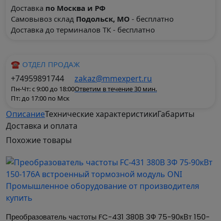
Доставка
по Москва и РФ
Самовывоз склад
Подольск, МО
- бесплатно
Доставка до терминалов ТК - бесплатно
☎ ОТДЕЛ ПРОДАЖ
+74959891744
zakaz@mmexpert.ru
Пн-Чт: с 9:00 до 18:00
Ответим в течение 30 мин.
Пт: до 17:00 по Мск
Описание
Технические характеристики
Габариты
Доставка и оплата
Преобразователь частоты FC-
Похожие
товары
431 380В 3Ф 55-75кВт 110-150А
ONI
Выход мощность при номин выход напряжении, кВт
75.00
Выходной ток HD-реж постоянной нагрузки, А
110.0
Поддержка протокола MODBUS
Да
Преобразователь частоты FC-431 380В 3Ф 75-90кВт 150-