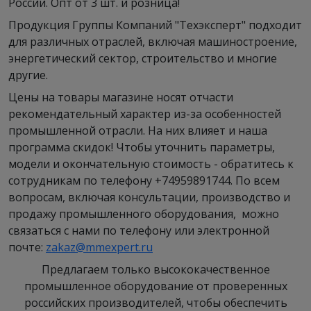
России. Опт от 3 шт. и розница!
снижению затрат
Продукция Группы Компаний "Техэксперт" подходит
- Оптимизированное распределение модулей
для различных отраслей, включая машиностроение,
сокращает количество плат и соединений,
энергетический сектор, строительство и многие
повышая надёжность системы
другие.
- Точный контроль напряжения в цепи
постоянного тока обеспечивает отличную
Цены на товары магазине носят отчасти
динамику торможения, возможность
рекомендательный характер из-за особенностей
торможения полем без использования
промышленной отрасли. На них влияет и наша
тормозного резистора и стабильную работу при
программа скидок! Чтобы уточнить параметры,
значительных просадках входного напряжения
модели и окончательную стоимость - обратитесь к
- Адаптивное векторное управление сочетает
сотрудникам по телефону +74959891744. По всем
преимущества векторного алгоритма с
вопросам, включая консультации, производство и
удобством классического V/F регулирования,
продажу промышленного оборудования, можно
минимальную зависимость от характеристик
связаться с нами по телефону или электронной
двигателя и отсутствие необходимости в
почте:
zakaz@mmexpert.ru
самонастройке
Предлагаем только высококачественное
- Отдельные каналы вентиляции для силовых и
промышленное оборудование от проверенных
управляющих частей повышают эффективность
российских производителей, чтобы обеспечить
охлаждения