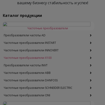
вашему бизнесу стабильность и успех!
- Компактные габариты и возможность
установки ПЧ вплотную друг к другу позволяют
Каталог продукции
оптимизировать пространство в шкафу и
упростить монтаж
- Возможность гибкой перенастройки входов/
Частотные преобразователи
выходов и функций привода
Преобразователи частоты AD
- Широкий диапазон выходной частоты от 0 до
Частотные преобразователи INSTART
1000 Гц обеспечивает высокую
производительность даже при работе на
Частотные преобразователи INNOVERT
максимальных оборотах
Частотные преобразователи Х100
- Мгновенный отклик в 15 мс обеспечивает
Преобразователи частоты INVT
быструю регулировку тока, быстрый запуск и
минимальные колебания скорости двигателя
Частотные преобразователи ABB
Частотные преобразователи DANFOSS
Основные характеристики:
Частотные преобразователи SCHNEIDER ELECTRIC
- Применение:
Частотные преобразователи ONI
- Управление однофазными и трехфазными