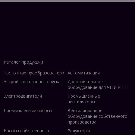
- 2 релейных выхода
- **Системная плата H0200:**
- 10 цифровых входов
- 2 аналоговых входа
- 2 аналоговых выхода
- 3 релейных выхода
- Функция STO (управление остановкой)
- Выносная панель управления
Каталог продукции
Частотные преобразователи
Автоматизация
Устройства плавного пуска
Дополнительное
Серия частотников X100 от ПК Инсайт – это
оборудование для ЧП и УПП
универсальное решение для оптимизации
Электродвигатели
Промышленные
технологических процессов и энергосбережения.
вентиляторы
Выбирая частотный преобразователь X100 и
Промышленные насосы
Вентиляционное
другую продукцию ПК Инсайт, вы инвестируете
оборудование собственного
в надежное промышленное оборудование,
производства
способное удовлетворить современные
Насосы собственного
Редукторы