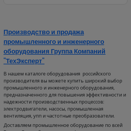
экономичные частотные преобразователи,
предназначенные для широкого спектра
применений. Эти устройства обеспечивают
интеллектуальное векторное управление
электродвигателями, гарантируя стабильную
Производство и продажа
работу даже на низких оборотах и повышенный
промышленного и инженерного
крутящий момент при малой частоте.
оборудования Группа Компаний
"ТехЭксперт"
- Управление разнообразными типами
В нашем каталоге оборудования российского
электродвигателей, включая асинхронные,
производителя вы можете купить широкий выбор
синхронные с постоянными магнитами и
промышленного и инженерного оборудования,
однофазные модели
предназначенного для повышения эффективности и
- Рабочая частота до 16 кГц обеспечивает
надежности производственных процессов:
устранение шума электродвигателя в особо
электродвигатели, насосы, промышленная
чувствительных приложениях
вентиляция, упп и частотные преобразователи.
- Гибкая настройка привода позволяет заказать
Доставляем промышленное оборудование по всей
только необходимые опции, что способствует