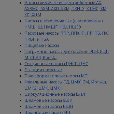
Насосы химические центробежные АХ,
АХВМС, АХМ, АХП, КХМ, ТХИ, Х, Х ГМС, ХМ,
ХП, ХЦМ
Насосы шестеренчатые (шестеренные)
НМШ, Ш, НМШГ, НШ, НШ30
Песковые насосы ППР, ППК, П, ПР, ПБ, ПК,
ПРВП и ПБА
Пищевые насосы
Погружные насосы для скважин ЭЦВ, БЦП
М, СПА4, Boosta
Секционные насосы ЦНСГ, ЦНС
Станции насосные
Трансформаторные насосы МТ
Фекальные насосы СД, ЦМК, СМ, Иртыш,
ЦМК2, ЦМК, ЦМК1
Циркуляционные насосы ЦНЛ
Шламовые насосы 6Ш8
Шламовые насосы ВШН
Шланговые насосы НП