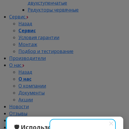
двухступенчатые
Редукторы червячные
Сервис
Назад
Сервис
Условия гарантии
Монтаж
Подбор и тестирование
Производители
О нас
Назад
О нас
О компании
Документы
Акции
Новости
Отзывы
Импортозамещение
🛡️ Использование
Дилерам