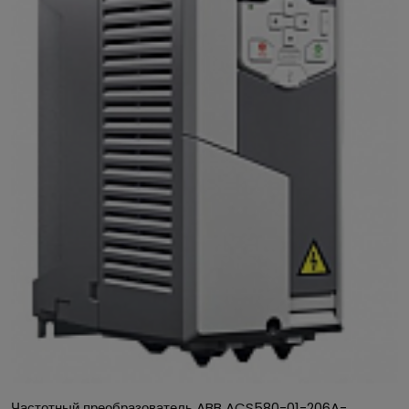
ПРИМЕНЕНИЕ
Приводы ACS580 могут быть использованы для
управления насосами, вентиляторами,
миксерами, конвейерами и многими другими
применениями как с переменным, так и с
постоянным моментом нагрузки в различных
отраслях промышленности, обеспечивая при
этом быстроту и удобство монтажа и ввода в
эксплуатацию.
Частотный преобразователь ABB ACS580-01-206A-