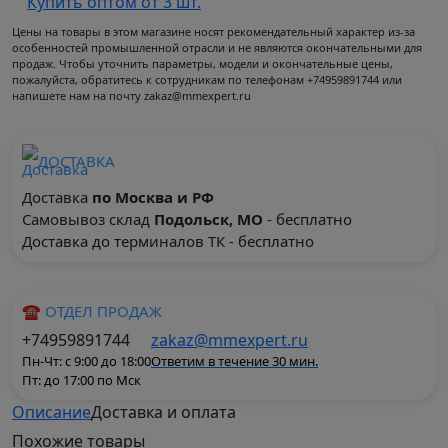
Купить оптом от 3 шт.
Цены на товары в этом магазине носят рекомендательный характер из-за
особенностей промышленной отрасли и не являются окончательными для
продаж. Чтобы уточнить параметры, модели и окончательные цены,
пожалуйста, обратитесь к сотрудникам по телефонам +74959891744 или
напишете нам на почту zakaz@mmexpert.ru
ДОСТАВКА
Доставка
по Москва и РФ
Самовывоз склад
Подольск, МО
- бесплатно
Доставка до терминалов ТК - бесплатно
☎ ОТДЕЛ ПРОДАЖ
+74959891744
zakaz@mmexpert.ru
Пн-Чт: с 9:00 до 18:00
Ответим в течение 30 мин.
Пт: до 17:00 по Мск
Описание
Доставка и оплата
Частотный преобразователь ABB ACS580-01-430A-
Похожие
товары