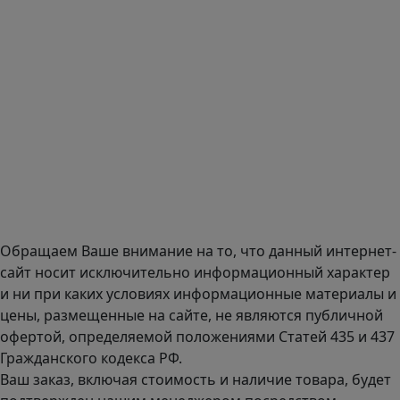
E-mail:
zakaz@mmexpert.ru
Адрес офиса в Москве: Варшавское шоссе дом 150к2, БЦ
Селектика, 8 этаж, офис 803.
Адрес офиса в Санкт-Петербурге: улица Савушкина дом
134к1.
Доставка оборудования по всей России.
График работы (часовой пояс Москва)
пн-чт с 9:00 до 18:00; пт до 17:00.
Обращаем Ваше внимание на то, что данный интернет-
сайт носит исключительно информационный характер
и ни при каких условиях информационные материалы и
цены, размещенные на сайте, не являются публичной
офертой, определяемой положениями Статей 435 и 437
Гражданского кодекса РФ.
Ваш заказ, включая стоимость и наличие товара, будет