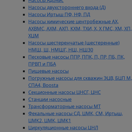
Насосы Адонис
Насосы двухстороннего входа (Д)
Насосы Иртыш ПФ, НФ, ПД
Насосы химические центробежные АХ,
АХВМС, АХМ, АХП, КХМ, ТХИ, Х, Х ГМС, ХМ, ХП,
ХЦМ
Насосы шестеренчатые (шестеренные)
НМШ, Ш, НМШГ, НШ, НШ30
Песковые насосы ППР, ППК, П, ПР, ПБ, ПК,
ПРВП и ПБА
Пищевые насосы
Погружные насосы для скважин ЭЦВ, БЦП М,
СПА4, Boosta
Секционные насосы ЦНСГ, ЦНС
Станции насосные
Трансформаторные насосы МТ
Фекальные насосы СД, ЦМК, СМ, Иртыш,
ЦМК2, ЦМК, ЦМК1
Циркуляционные насосы ЦНЛ