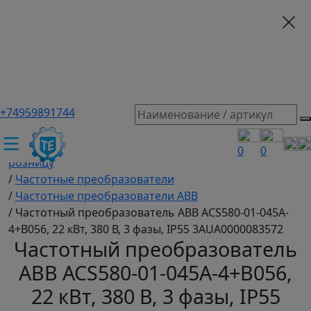
+74959891744
ТЕХЭКСПЕРТ российский производитель частотные
преобразователи, насосы, и вентиляция
/
Промышленное оборудование купить оптом и в
0
0
розницу
/
Частотные преобразователи
/
Частотные преобразователи ABB
/
Частотный преобразователь ABB ACS580-01-045A-
4+B056, 22 кВт, 380 В, 3 фазы, IP55 3AUA0000083572
Частотный преобразователь
ABB ACS580-01-045A-4+B056,
22 кВт, 380 В, 3 фазы, IP55