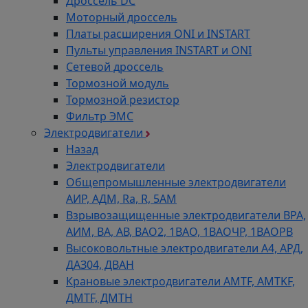
Дроссель DC
Моторный дроссель
Платы расширения ONI и INSTART
Пульты управления INSTART и ONI
Сетевой дроссель
Тормозной модуль
Тормозной резистор
Фильтр ЭМС
Электродвигатели
Назад
Электродвигатели
Общепромышленные электродвигатели
АИР, АДМ, Ra, R, 5AM
Взрывозащищенные электродвигатели ВРА,
АИМ, ВА, АВ, ВАO2, 1ВАО, 1ВАОЧР, 1ВАОРВ
Высоковольтные электродвигатели A4, АРД,
ДАЗ04, ДВАН
Крановые электродвигатели AMTF, AMTKF,
ДMTF, ДМТН