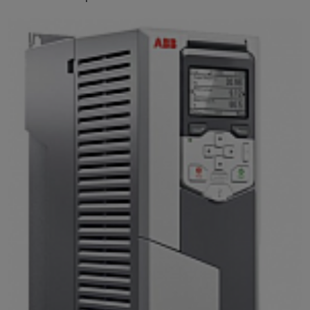
4+J400+B056 250кВт 380В IP55 3 ф, с панелью
управления
Преобразователи серии ACS580 созданы в
качестве управления различными механизмами
с электро приводом в разных промышленных
сферах, не нуждающихся в сложных настройках и
первом запуске.
Отличительные особенности
- Панель управления позволяет задавать
параметры с помощью ассистентов настройки и
осуществлять конфигурирование привода
быстро и качественно
- Оптимизатор энергопотребления и счетчики
энергопотребления позволяют непрерывно
отлеживать затраты электроэнергии и
оптимизировать работу преобразователя
- Совместимость со всеми основными