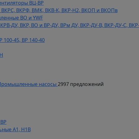
ентиляторы ВЦ-ВР
КРС, ВКРФ, ВМК, ВКВ-К, ВКР-Н2, ВКОП и ВКОПв
ленные ВО и YWF
В-ДУ, ВКР, ВО и ВР-ДУ, ВРм ДУ, ВКР-ДУ-В, ВКР-ДУ-С, ВКР
100-45, ВР 140-40
ДН
ромышленные насосы
2997 предложений
НВР
ьные А1, Н1В