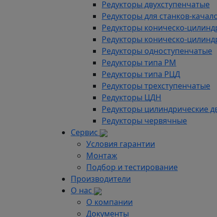
Редукторы двухступенчатые
Редукторы для станков-качал
Редукторы коническо-цилинд
Редукторы коническо-цилинд
Редукторы одноступенчатые
Редукторы типа РМ
Редукторы типа РЦД
Редукторы трехступенчатые
Редукторы ЦДН
Редукторы цилиндрические д
Редукторы червячные
Сервис
Условия гарантии
Монтаж
Подбор и тестирование
Производители
О нас
О компании
Документы