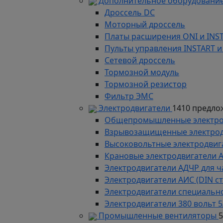
Дополнительное оборудование
Дроссель DC
Моторный дроссель
Платы расширения ONI и INS
Пульты управления INSTART и
Сетевой дроссель
Тормозной модуль
Тормозной резистор
Фильтр ЭМС
Электродвигатели
1410 предло
Общепромышленные электродв
Взрывозащищенные электродви
Высоковольтные электродвига
Крановые электродвигатели 
Электродвигатели АДЧР для ч
Электродвигатели АИС (DIN с
Электродвигатели специально
Электродвигатели 380 вольт 5
Промышленные вентиляторы