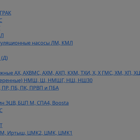
 ГРАК
С
У
МЛ
уляционные насосы ЛМ, КМЛ
(Д)
ые АХ, АХВМС, АХМ, АХП, КХМ, ТХИ, Х, Х ГМС, ХМ, ХП, Х
теренные) НМШ, Ш, НМШГ, НШ, НШ30
 ПР, ПБ, ПК, ПРВП и ПБА
н ЭЦВ, БЦП М, СПА4, Boosta
С
Т
СМ, Иртыш, ЦМК2, ЦМК, ЦМК1