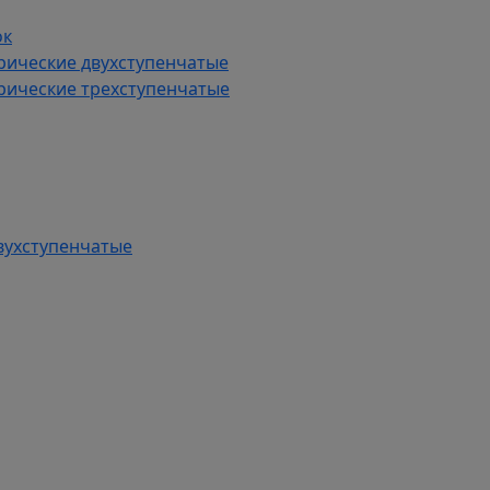
ок
рические двухступенчатые
рические трехступенчатые
вухступенчатые