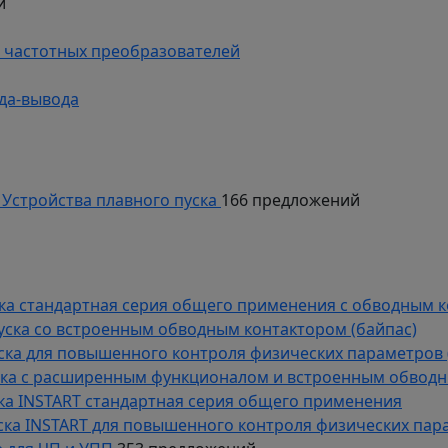
й
 частотных преобразователей
да-вывода
Устройства плавного пуска
166 предложений
уска стандартная серия общего применения с обводным 
пуска со встроенным обводным контактором (байпас)
пуска для повышенного контроля физических параметров 
уска с расширенным функционалом и встроенным обводн
уска INSTART стандартная серия общего применения
пуска INSTART для повышенного контроля физических пар