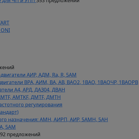
 для ЧП и УПП
353 предложений
TART
 ONI
жений
игатели АИР, АДМ, Ra, R, 5AM
гатели ВРА, АИМ, ВА, АВ, ВАO2, 1ВАО, 1ВАОЧР, 1ВАОРВ
тели A4, АРД, ДАЗ04, ДВАН
AMTF, AMTKF, ДMTF, ДМТН
астотного регулирования
тандарт)
го назначения: АМН, АИРП, АИР, 5АМН, 5АН
А, 5АМ
592 предложений