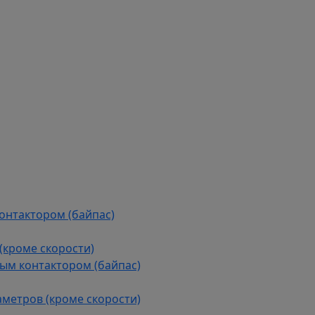
контактором (байпас)
(кроме скорости)
ым контактором (байпас)
аметров (кроме скорости)