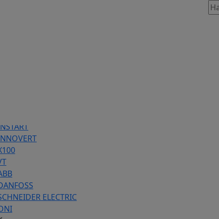
таж, 803
86 предложений
INSTART
 INNOVERT
Х100
VT
ABB
 DANFOSS
SCHNEIDER ELECTRIC
ONI