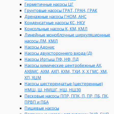
Герметичные насосы ЦГ
Грунтовые насосы ГРАТ, ГРАН, ГРАК
Дренажные насосы ГНОМ, АНС
Конденсатные насосы КС, НКУ
Консольные насосы К, КМ, КМЛ
Линейные моноблочные циркуляционные
насосы ЛМ, КМЛ
Насосы Адонис
Насосы двухстороннего входа (Д)
Насосы Иртыш ПФ, НФ, ПД
Насосы химические центробежные АХ,
АХВМС, АХМ, АХП, КХМ, ТХИ, Х, Х ГМС, ХМ,
ХП, ХЦМ
Насосы шестеренчатые (шестеренные)
НМШ, Ш, НМШГ, НШ, НШ30
Песковые насосы ППР, ППК, П, ПР, ПБ, ПК,
ПРВП и ПБА
Пищевые насосы