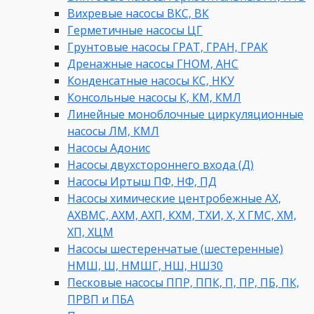
Вихревые насосы ВКС, ВК
Герметичные насосы ЦГ
Грунтовые насосы ГРАТ, ГРАН, ГРАК
Дренажные насосы ГНОМ, АНС
Конденсатные насосы КС, НКУ
Консольные насосы К, КМ, КМЛ
Линейные моноблочные циркуляционные
насосы ЛМ, КМЛ
Насосы Адонис
Насосы двухстороннего входа (Д)
Насосы Иртыш ПФ, НФ, ПД
Насосы химические центробежные АХ,
АХВМС, АХМ, АХП, КХМ, ТХИ, Х, Х ГМС, ХМ,
ХП, ХЦМ
Насосы шестеренчатые (шестеренные)
НМШ, Ш, НМШГ, НШ, НШ30
Песковые насосы ППР, ППК, П, ПР, ПБ, ПК,
ПРВП и ПБА