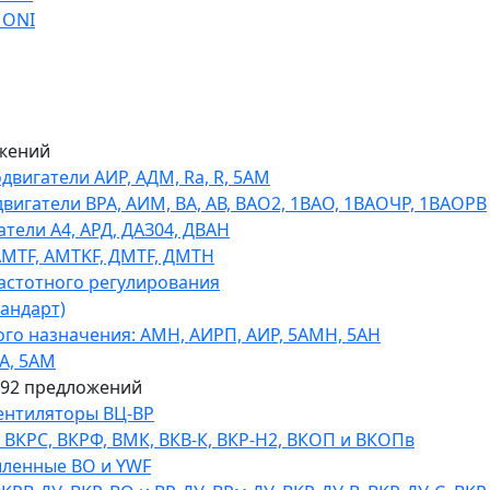
 ONI
жений
игатели АИР, АДМ, Ra, R, 5AM
гатели ВРА, АИМ, ВА, АВ, ВАO2, 1ВАО, 1ВАОЧР, 1ВАОРВ
тели A4, АРД, ДАЗ04, ДВАН
AMTF, AMTKF, ДMTF, ДМТН
астотного регулирования
тандарт)
го назначения: АМН, АИРП, АИР, 5АМН, 5АН
А, 5АМ
592 предложений
ентиляторы ВЦ-ВР
КРС, ВКРФ, ВМК, ВКВ-К, ВКР-Н2, ВКОП и ВКОПв
ленные ВО и YWF