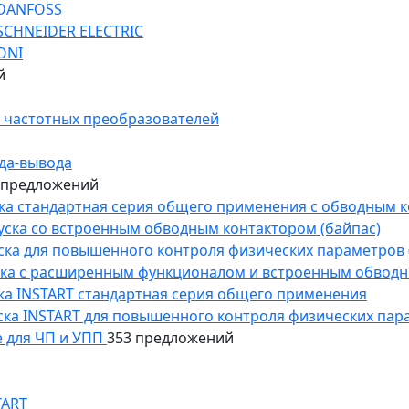
 DANFOSS
SCHNEIDER ELECTRIC
ONI
й
 частотных преобразователей
да-вывода
 предложений
уска стандартная серия общего применения с обводным 
пуска со встроенным обводным контактором (байпас)
пуска для повышенного контроля физических параметров 
уска с расширенным функционалом и встроенным обводн
уска INSTART стандартная серия общего применения
пуска INSTART для повышенного контроля физических пар
 для ЧП и УПП
353 предложений
TART