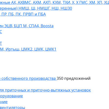
ые АХ, АХВМС, АХМ, АХП, КХМ, ТХИ, Х, Х ГМС, ХМ, ХП, Х
теренные) НМШ, Ш, НМШГ, НШ, НШ30
 ПР, ПБ, ПК, ПРВП и ПБА
н ЭЦВ, БЦП М, СПА4, Boosta
С
Т
СМ, Иртыш, ЦМК2, ЦМК, ЦМК1
 собственного производства
350 предложений
ля приточных и приточно-вытяжных установок
борудование
ание
 вентиляторы