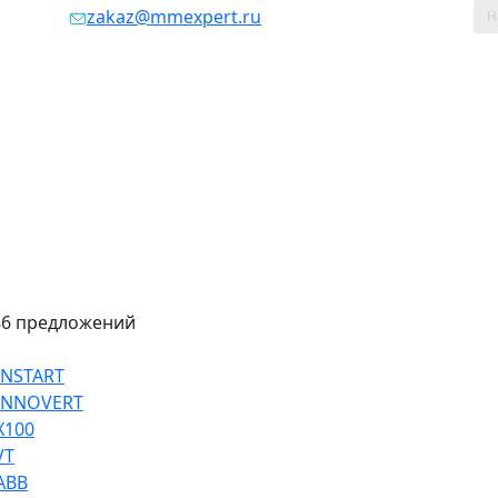
таж, 803
zakaz@mmexpert.ru
86 предложений
INSTART
 INNOVERT
Х100
VT
ABB