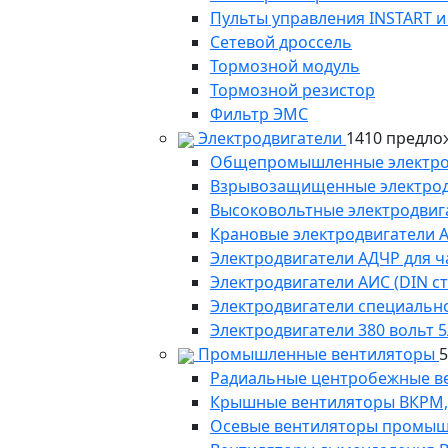
Пульты управления INSTART и
Сетевой дроссель
Тормозной модуль
Тормозной резистор
Фильтр ЭМС
Электродвигатели
1410 предло
Общепромышленные электродв
Взрывозащищенные электродви
Высоковольтные электродвига
Крановые электродвигатели 
Электродвигатели АДЧР для ч
Электродвигатели АИС (DIN с
Электродвигатели специально
Электродвигатели 380 вольт 5
Промышленные вентиляторы
Радиальные центробежные в
Крышные вентиляторы ВКРМ, В
Осевые вентиляторы промыш