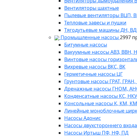
Вентиляторы дымоудаления ВКР
Вентиляторы шахтные
Пылевые вентиляторы ВЦП, ВР 
Тепловые завесы и пушки
Тягодутьевые машины ДН, В
Промышленные насосы
2997 п
Битумные насосы
Вакуумные насосы АВЗ, ВВН, 
Винтовые насосы горизонтал
Вихревые насосы ВКС, ВК
Герметичные насосы ЦГ
Грунтовые насосы ГРАТ, ГРАН,
Дренажные насосы ГНОМ, АН
Конденсатные насосы КС, НК
Консольные насосы К, КМ, К
Линейные моноблочные цирк
Насосы Адонис
Насосы двухстороннего входа 
Насосы Иртыш ПФ, НФ, ПД