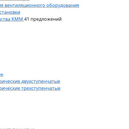
ия вентиляционного оборудования
становки
дства KMM
41 предложений
ок
рические двухступенчатые
рические трехступенчатые