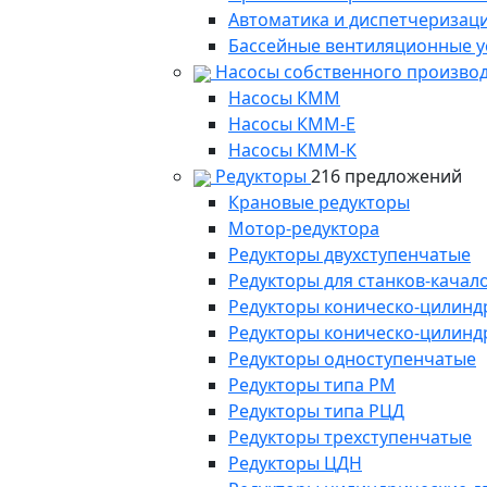
Автоматика и диспетчеризац
Бассейные вентиляционные у
Насосы собственного произво
Насосы КММ
Насосы КММ-Е
Насосы КММ-К
Редукторы
216 предложений
Крановые редукторы
Мотор-редуктора
Редукторы двухступенчатые
Редукторы для станков-качал
Редукторы коническо-цилинд
Редукторы коническо-цилинд
Редукторы одноступенчатые
Редукторы типа РМ
Редукторы типа РЦД
Редукторы трехступенчатые
Редукторы ЦДН