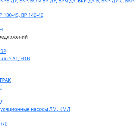
В-ДУ, ВКР, ВО и ВР-ДУ, ВРм ДУ, ВКР-ДУ-В, ВКР-ДУ-С, ВКР
100-45, ВР 140-40
ДН
редложений
НВР
ьные А1, Н1В
 ГРАК
С
У
МЛ
уляционные насосы ЛМ, КМЛ
(Д)