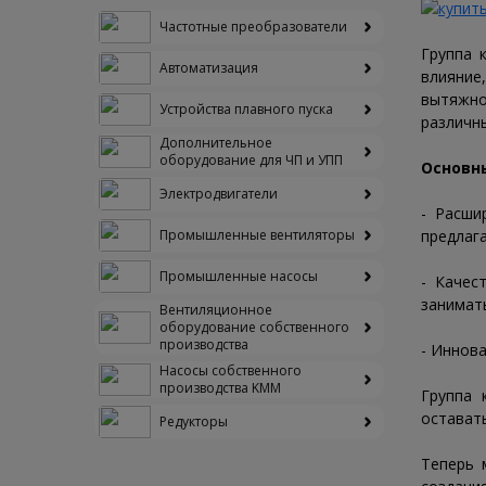
Частотные преобразователи
Группа 
Автоматизация
влияние
вытяжно
Устройства плавного пуска
различн
Дополнительное
оборудование для ЧП и УПП
Основн
Электродвигатели
- Расши
Промышленные вентиляторы
предлаг
Промышленные насосы
- Качес
занимат
Вентиляционное
оборудование собственного
производства
- Иннов
Насосы собственного
производства KMM
Группа 
остават
Редукторы
Теперь 