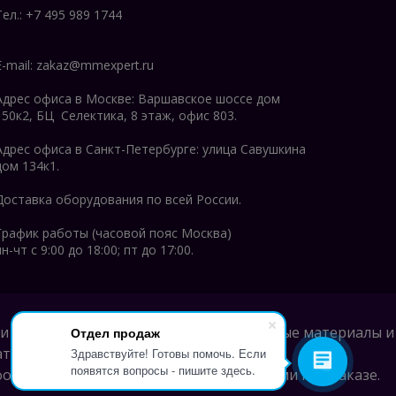
Тел.: +7 495 989 1744
E-mail:
zakaz@mmexpert.ru
Адрес офиса в Москве: Варшавское шоссе дом
150к2, БЦ Селектика, 8 этаж, офис 803.
Адрес офиса в Санкт-Петербурге: улица Савушкина
дом 134к1.
Доставка оборудования по всей России.
График работы (часовой пояс Москва)
пн-чт с 9:00 до 18:00; пт до 17:00.
и ни при каких условиях информационные материалы и
Отдел продаж
ей 435 и 437 Гражданского кодекса РФ.
Здравствуйте! Готовы помочь. Если
появятся вопросы - пишите здесь.
нного звонка на номер, указанный Вами при заказе.