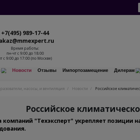
+7(495) 989-17-44
akaz@mmexpert.ru
Время работы:
пн-чт с 9:00 до 18:00
пт с 9:00 до 17:00 (по Москве)
с
Новости
Отзывы
Импортозамещение
Дилерам
разователи, насосы, и вентиляция
/
Новости
/
Российское климатиче
Российское климатическо
а компаний "Техэксперт" укрепляет позиции 
дования.