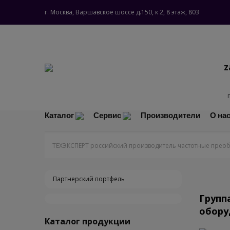
г. Москва, Варшавское шоссе д.150, к 2, 8 этаж, 803
z
Каталог
Сервис
Производители
О на
ТЕХЭКСПЕРТ российский производитель частотные преоб
Партнерский портфель
Групп
обору
Каталог продукции