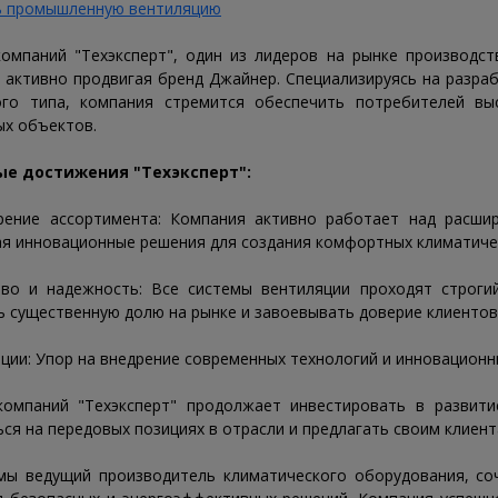
компаний "Техэксперт", один из лидеров на рынке производс
, активно продвигая бренд Джайнер. Специализируясь на разра
го типа, компания стремится обеспечить потребителей в
ых объектов.
ые достижения "Техэксперт":
рение ассортимента: Компания активно работает над расши
ая инновационные решения для создания комфортных климатичес
тво и надежность: Все системы вентиляции проходят строгий
ь существенную долю на рынке и завоевывать доверие клиентов
ации: Упор на внедрение современных технологий и инновационн
компаний "Техэксперт" продолжает инвестировать в развити
ься на передовых позициях в отрасли и предлагать своим клиен
мы ведущий производитель климатического оборудования, со