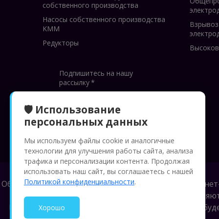
Общепр
собственного производства
электро
Насосы собственного производства
Взрыво
KMM
электро
Редукторы
Высоков
Подпишитесь на нашу
рассылку
*
🛡️ Использование
персональных данных
Подписаться
Мы используем файлы cookie и аналогичные
технологии для улучшения работы сайта, анализа
трафика и персонализации контента. Продолжая
использовать наш сайт, вы соглашаетесь с нашей
Политикой конфиденциальности
.
Обращаем Ваше внимание на то, что данный интернет
цены, размещенные на сайте, не являю
Ваш заказ, включая стоимость и наличие товара, б
Хорошо