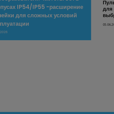
Пул
рпусах IP54/IP55 -расширение
для 
нейки для сложных условий
выбр
сплуатации
05.06.2
.2026