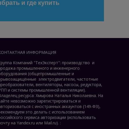
брать и где купить
КОНТАКТНАЯ ИНФОРМАЦИЯ
Группа Компаний "ТехЭксперт": производство и
продажа промышленного и инженерного
оборудования (общепромышленные и
врывозащищённые электродвигатели, ч
астотные
преобразователи, вентиляторы, насосы, редуктора,
УПП и системы промышленной вентиляции).
Владелец ресурса: Хмырова Наталья Николаевна. На
сайте невозможно зарегистрироваться и
авторизоваться с иностранных аккаунтов (149-ФЗ),
рекомендуем это делать с использованием
российского сервиса авторизации (использовать
почту на Yandex.ru или Mail.ru).
: