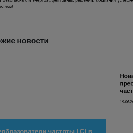
я безопасных и энергоэффективных решений. Компания успешн
елами!
жие новости
Нов
пре
част
19.06.2
образователи частоты LCI в