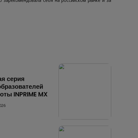
о зарекомендовала себя на российском рынке и за
ая серия
образователей
оты INPRIME MX
026