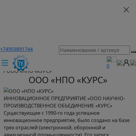
+74959891744
ТЕХЭКСПЕРТ российский производитель частотные
преобразователи, насосы, и вентиляция
/
Производители
0
/
ООО «НПО «КУРС»
ООО «НПО «КУРС»
ИННОВАЦИОННОЕ ПРЕДПРИЯТИЕ «ООО НАУЧНО-
ПРОИЗВОДСТВЕННОЕ ОБЪЕДИНЕНИЕ «КУРС»
Существующее с 1990-го года успешное
инновационное предприятие, было создано на базе
трех отраслей (электронной, оборонной и
авиационной промышленности). Его запуск