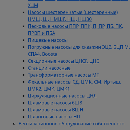
ХЦМ
Насосы шестеренчатые (шестеренные)
НМШ, Ш, НМШГ, НШ, НШ30
Песковые насосы ППР, ППК, П, ПР, ПБ, ПК,
ПРВП и ПБА
Пищевые насосы
Погружные насосы для скважин ЭЦВ, БЦП М,
СПА4, Boosta
Секционные насосы ЦНСГ, ЦНС
Станции насосные
Трансформаторные насосы МТ
Фекальные насосы СД, ЦМК, СМ, Иртыш,
ЦМК2, ЦМК, ЦМК1
Циркуляционные насосы ЦНЛ
Шламовые насосы 6Ш8
Шламовые насосы ВШН
Шланговые насосы НП
Вентиляционное оборудование собственного