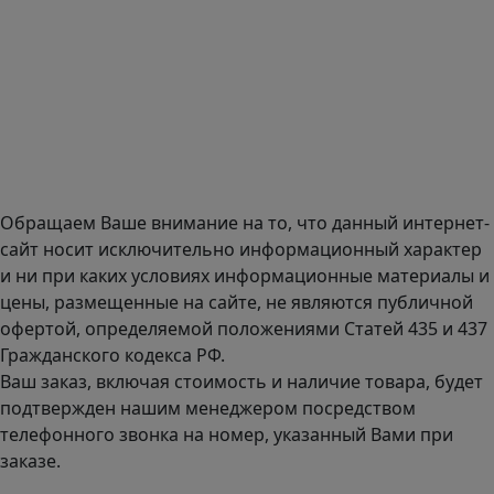
Адрес офиса в Москве: Варшавское шоссе дом 150к2, БЦ
Селектика, 8 этаж, офис 803.
Адрес офиса в Санкт-Петербурге: улица Савушкина дом
134к1.
Доставка оборудования по всей России.
График работы (часовой пояс Москва)
пн-чт с 9:00 до 18:00; пт до 17:00.
Обращаем Ваше внимание на то, что данный интернет-
сайт носит исключительно информационный характер
и ни при каких условиях информационные материалы и
цены, размещенные на сайте, не являются публичной
офертой, определяемой положениями Статей 435 и 437
Гражданского кодекса РФ.
Ваш заказ, включая стоимость и наличие товара, будет
подтвержден нашим менеджером посредством
телефонного звонка на номер, указанный Вами при
заказе.