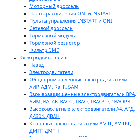
Моторный дроссель
Платы расширения ONI и INSTART
Пульты управления INSTART и ONI
Сетевой дроссель
Тормозной модуль
Тормозной резистор
Фильтр ЭМС
Электродвигатели
Назад
Электродвигатели
Общепромышленные электродвигатели
АИР, АДМ, Ra, R, 5AM
Взрывозащищенные электродвигатели ВРА,
АИМ, ВА, АВ, ВАO2, 1ВАО, 1ВАОЧР, 1ВАОРВ
Высоковольтные электродвигатели A4, АРД,
ДАЗ04, ДВАН
Крановые электродвигатели AMTF, AMTKF,
ДMTF, ДМТН