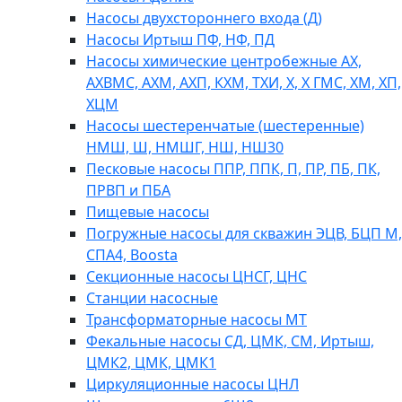
Насосы двухстороннего входа (Д)
Насосы Иртыш ПФ, НФ, ПД
Насосы химические центробежные АХ,
АХВМС, АХМ, АХП, КХМ, ТХИ, Х, Х ГМС, ХМ, ХП,
ХЦМ
Насосы шестеренчатые (шестеренные)
НМШ, Ш, НМШГ, НШ, НШ30
Песковые насосы ППР, ППК, П, ПР, ПБ, ПК,
ПРВП и ПБА
Пищевые насосы
Погружные насосы для скважин ЭЦВ, БЦП М,
СПА4, Boosta
Секционные насосы ЦНСГ, ЦНС
Станции насосные
Трансформаторные насосы МТ
Фекальные насосы СД, ЦМК, СМ, Иртыш,
ЦМК2, ЦМК, ЦМК1
Циркуляционные насосы ЦНЛ