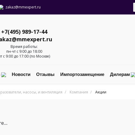
zakaz@mmexpert.ru
+7(495) 989-17-44
akaz@mmexpert.ru
Время работы:
пн-чт с 9:00 до 18:00
пт с 9:00 до 17:00 (по Москве)
с
Новости
Отзывы
Импортозамещение
Дилерам
разователи, насосы, и вентиляция
/
Компания
/
Акции
....