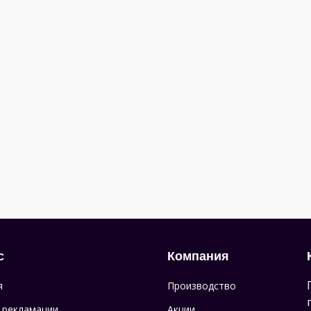
с
Компания
я
Производство
 рекламации
Акции