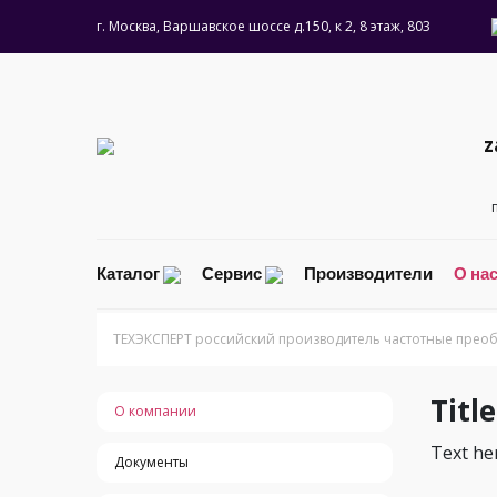
г. Москва, Варшавское шоссе д.150, к 2, 8 этаж, 803
z
Каталог
Сервис
Производители
О на
ТЕХЭКСПЕРТ российский производитель частотные преоб
Title
О компании
Text here
Документы