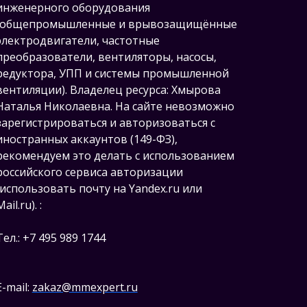
инженерного оборудования
(общепромышленные и врывозащищённые
электродвигатели, ч
астотные
преобразователи, вентиляторы, насосы,
редуктора, УПП и системы промышленной
вентиляции).
Владелец ресурса: Хмырова
Наталья Николаевна. На сайте невозможно
зарегистрироваться и авторизоваться с
иностранных аккаунтов (149-ФЗ),
рекомендуем это делать с использованием
российского сервиса авторизации
(использовать почту на Yandex.ru или
Mail.ru).
:
Тел.: +7 495 989 1744
E-mail:
zakaz@mmexpert.ru