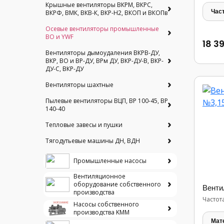
Крышные вентиляторы ВКРМ, ВКРС,
Час
ВКРФ, ВМК, ВКВ-К, ВКР-Н2, ВКОП и ВКОПв
Осевые вентиляторы промышленные
ВО и YWF
18 3
Вентиляторы дымоудаления ВКРВ-ДУ,
ВКР, ВО и ВР-ДУ, ВРм ДУ, ВКР-ДУ-В, ВКР-
ДУ-С, ВКР-ДУ
Вентиляторы шахтные
Пылевые вентиляторы ВЦП, ВР 100-45, ВР
140-40
Тепловые завесы и пушки
Тягодутьевые машины ДН, ВДН
Промышленные насосы
Вентиляционное
оборудование собственного
Венти
производства
Частот
Насосы собственного
производства KMM
Мат