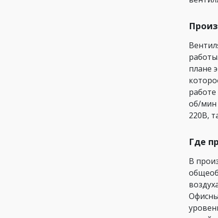
Произ
Вентил
работы
плане 
которо
работе
об/мин
220В, т
Где п
В прои
общеоб
воздуха
Офисны
уровен