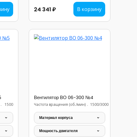
24 341 ₽
зину
В корзину
5
Вентилятор ВО 06-300 №4
..............................
1500
Частота вращения (об./мин)
..................
1500/3000
Материал корпуса
Мощность двигателя