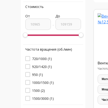
Стоимость
От
До
-
Частота вращения (об./мин)
720/1000
(1)
Венти
920/1420
(1)
Частот
950
(1)
Мат
1000/1500
(1)
Мощ
1500
(2)
1500/3000
(1)
Час