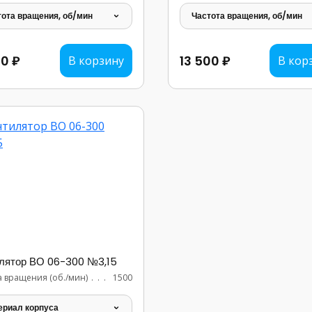
тота вращения, об/мин
Частота вращения, об/мин
90 ₽
13 500 ₽
В корзину
В кор
лятор ВО 06-300 №3,15
а вращения (об./мин)
...............................
1500
ериал корпуса