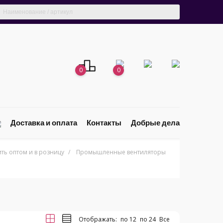
0
0
Доставка и оплата
Контакты
Добрые дела
ь оптом и в розницу
/
Промышленные вентиляторы
Отображать:
по 12
по 24
Все