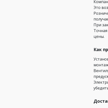
Компан
Это во
Рознич
получа
При за
Точная
цены.
Как п
Устано
монтаж
Вентил
предус
Электр
убедит
Доста