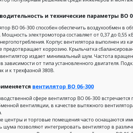
водительность и технические параметры ВО 0
ятор ВО 06-300 способен обеспечить воздухообмен в объ
. Мощность электромотора составляет от 0,37 до 0,55 
энергопотребления. Корпус вентилятора выполнен из к
е предотвращает коррозию. Крыльчатка сбалансирована
 вентилятор издает минимальный шум. Частота вращени
 в зависимости от типа установленного двигателя. Под
ак и к трехфазной 380В.
рименяется
вентилятор ВО 06-300
зводственной сфере вентилятор ВО 06-300 встречается п
менной вентиляции, в качестве вытяжного вентилятора 
.
е центры и торговые помещения часто оснащаются име
ь шума позволяют интегрировать вентилятор в различн