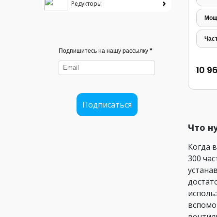
Редукторы
Мощ
Час
*
Подпишитесь на нашу рассылку
10 9
Подписаться
Что н
Когда 
300 ча
устана
достат
исполь
вспомо
вентил