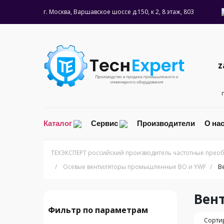
г. Москва, Варшавское шоссе д.150, к 2, 8 этаж, 803
z
Каталог
Сервис
Производители
О на
ТЕХЭКСПЕРТ российский производитель частотные преоб
/
Осевые вентиляторы промышленные ВО и YWF
/
В
Вен
Фильтр по параметрам
Сортир