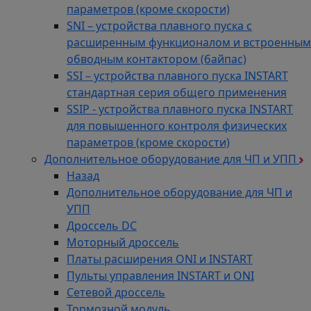
параметров (кроме скорости)
SNI – устройства плавного пуска с
расширенным функционалом и встроенным
обводным контактором (байпас)
SSI – устройства плавного пуска INSTART
стандартная серия общего применения
SSIP - устройства плавного пуска INSTART
для повышенного контроля физических
параметров (кроме скорости)
Дополнительное оборудование для ЧП и УПП
Назад
Дополнительное оборудование для ЧП и
УПП
Дроссель DC
Моторный дроссель
Платы расширения ONI и INSTART
Пульты управления INSTART и ONI
Сетевой дроссель
Тормозной модуль