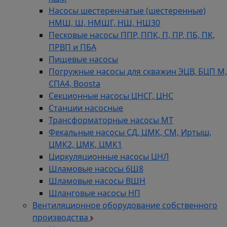
Насосы шестеренчатые (шестеренные)
НМШ, Ш, НМШГ, НШ, НШ30
Песковые насосы ППР, ППК, П, ПР, ПБ, ПК,
ПРВП и ПБА
Пищевые насосы
Погружные насосы для скважин ЭЦВ, БЦП М,
СПА4, Boosta
Секционные насосы ЦНСГ, ЦНС
Станции насосные
Трансформаторные насосы МТ
Фекальные насосы СД, ЦМК, СМ, Иртыш,
ЦМК2, ЦМК, ЦМК1
Циркуляционные насосы ЦНЛ
Шламовые насосы 6Ш8
Шламовые насосы ВШН
Шланговые насосы НП
Вентиляционное оборудование собственного
производства