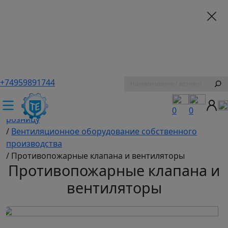
+74959891744
ТЕХЭКСПЕРТ российский производитель частотные
преобразователи, насосы, и вентиляция
/
Промышленное оборудование купить оптом и в
0
0
розницу
/
Вентиляционное оборудование собственного
производства
/
Противопожарные клапана и вентиляторы
Противопожарные клапана и
вентиляторы