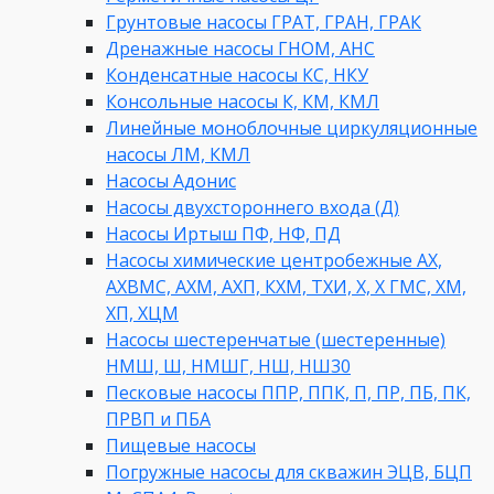
Грунтовые насосы ГРАТ, ГРАН, ГРАК
Дренажные насосы ГНОМ, АНС
Конденсатные насосы КС, НКУ
Консольные насосы К, КМ, КМЛ
Линейные моноблочные циркуляционные
насосы ЛМ, КМЛ
Насосы Адонис
Насосы двухстороннего входа (Д)
Насосы Иртыш ПФ, НФ, ПД
Насосы химические центробежные АХ,
АХВМС, АХМ, АХП, КХМ, ТХИ, Х, Х ГМС, ХМ,
ХП, ХЦМ
Насосы шестеренчатые (шестеренные)
НМШ, Ш, НМШГ, НШ, НШ30
Песковые насосы ППР, ППК, П, ПР, ПБ, ПК,
ПРВП и ПБА
Пищевые насосы
Погружные насосы для скважин ЭЦВ, БЦП