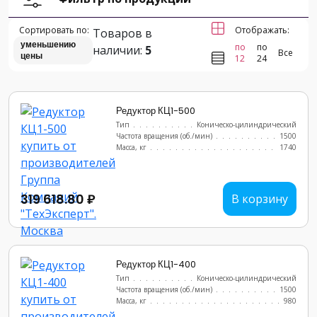
Сортировать по:
Отображать:
Товаров в
уменьшению
по
по
наличии:
5
Все
цены
12
24
Редуктор КЦ1-500
Тип
............................
Коническо-цилиндрический
Частота вращения (об./мин)
...............
1500
Масса, кг
..........................
1740
319 618.80 ₽
В корзину
Редуктор КЦ1-400
Тип
............................
Коническо-цилиндрический
Частота вращения (об./мин)
...............
1500
Масса, кг
..........................
980