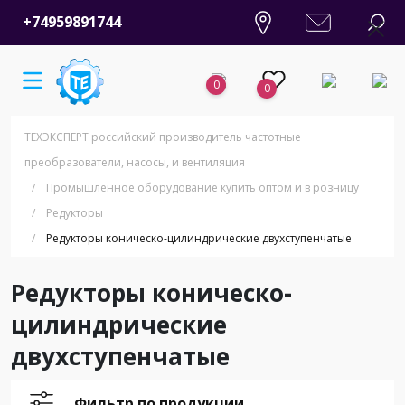
+74959891744
0
0
ТЕХЭКСПЕРТ российский производитель частотные
преобразователи, насосы, и вентиляция
/
Промышленное оборудование купить оптом и в розницу
/
Редукторы
/
Редукторы коническо-цилиндрические двухступенчатые
Редукторы коническо-
цилиндрические
двухступенчатые
Фильтр по продукции