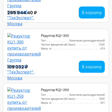
255 644.40 ₽
В корзину
Редуктор КЦ1-300
Тип
............................
Коническо-цилиндрический
Частота вращения (об./мин)
...............
1500
Масса, кг
..........................
474
109 032 ₽
В корзину
Редуктор КЦ1-250
Тип
............................
Коническо-цилиндрический
Частота вращения (об./мин)
...............
1500
Масса, кг
..........................
391