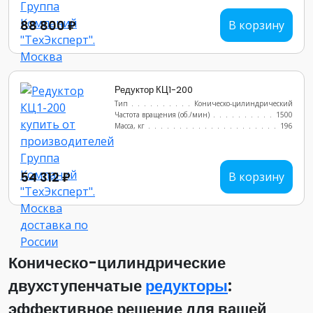
88 800 ₽
В корзину
Редуктор КЦ1-200
Тип
............................
Коническо-цилиндрический
Частота вращения (об./мин)
...............
1500
Масса, кг
..........................
196
54 312 ₽
В корзину
Коническо-цилиндрические
двухступенчатые
редукторы
:
эффективное решение для вашей