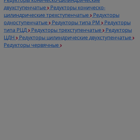
Редукторы коническо-цилиндрические
двухступенчатые
Редукторы коническо-
цилиндрические трехступенчатые
Редукторы
одноступенчатые
Редукторы типа РМ
Редукторы
типа РЦД
Редукторы трехступенчатые
Редукторы
ЦДН
Редукторы цилиндрические двухступенчатые
Редукторы червячные
Каталог продукции
Частотные преобразователи
Автоматизация
Устройства плавного пуска
Дополнительное оборудование для ЧП и УПП
Электродвигатели
Промышленные вентиляторы