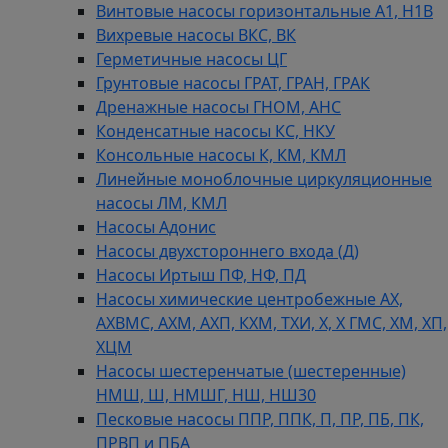
Винтовые насосы горизонтальные А1, Н1В
Вихревые насосы ВКС, ВК
Герметичные насосы ЦГ
Грунтовые насосы ГРАТ, ГРАН, ГРАК
Дренажные насосы ГНОМ, АНС
Конденсатные насосы КС, НКУ
Консольные насосы К, КМ, КМЛ
Линейные моноблочные циркуляционные
насосы ЛМ, КМЛ
Насосы Адонис
Насосы двухстороннего входа (Д)
Насосы Иртыш ПФ, НФ, ПД
Насосы химические центробежные АХ,
АХВМС, АХМ, АХП, КХМ, ТХИ, Х, Х ГМС, ХМ, ХП,
ХЦМ
Насосы шестеренчатые (шестеренные)
НМШ, Ш, НМШГ, НШ, НШ30
Песковые насосы ППР, ППК, П, ПР, ПБ, ПК,
ПРВП и ПБА