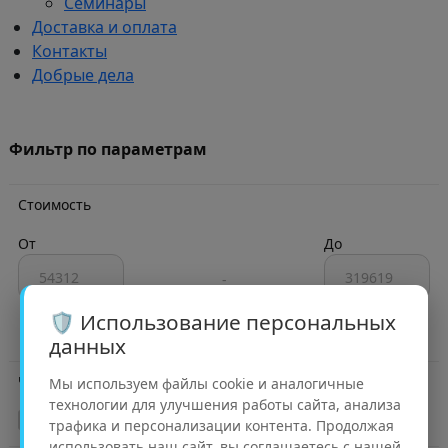
Семинары
Доставка и оплата
Контакты
Добрые дела
Фильтр по параметрам
Стоимость
От
До
-
🛡️ Использование персональных
данных
Частота вращения (об./мин)
Мы используем файлы cookie и аналогичные
технологии для улучшения работы сайта, анализа
1500
(5)
трафика и персонализации контента. Продолжая
использовать наш сайт, вы соглашаетесь с нашей