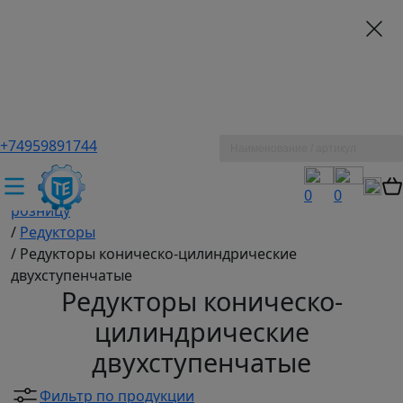
+74959891744
ТЕХЭКСПЕРТ российский производитель частотные
преобразователи, насосы, и вентиляция
/
Промышленное оборудование купить оптом и в
0
0
розницу
/
Редукторы
/
Редукторы коническо-цилиндрические
двухступенчатые
Редукторы коническо-
цилиндрические
двухступенчатые
Фильтр по продукции