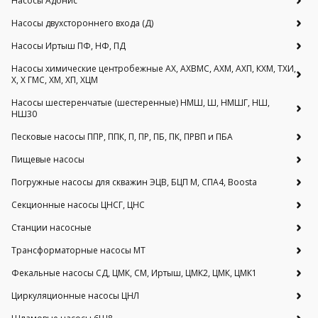
Насосы Адонис
Насосы двухстороннего входа (Д)
Насосы Иртыш ПФ, НФ, ПД
Насосы химические центробежные АХ, АХВМС, АХМ, АХП, КХМ, ТХИ,
Х, Х ГМС, ХМ, ХП, ХЦМ
Насосы шестеренчатые (шестеренные) НМШ, Ш, НМШГ, НШ,
НШ30
Песковые насосы ППР, ППК, П, ПР, ПБ, ПК, ПРВП и ПБА
Пищевые насосы
Погружные насосы для скважин ЭЦВ, БЦП М, СПА4, Boosta
Секционные насосы ЦНСГ, ЦНС
Станции насосные
Трансформаторные насосы МТ
Фекальные насосы СД, ЦМК, СМ, Иртыш, ЦМК2, ЦМК, ЦМК1
Циркуляционные насосы ЦНЛ