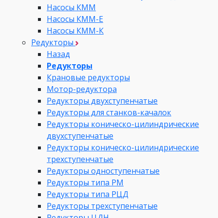
Насосы КММ
Насосы КММ-Е
Насосы КММ-К
Редукторы
Назад
Редукторы
Крановые редукторы
Мотор-редуктора
Редукторы двухступенчатые
Редукторы для станков-качалок
Редукторы коническо-цилиндрические
двухступенчатые
Редукторы коническо-цилиндрические
трехступенчатые
Редукторы одноступенчатые
Редукторы типа РМ
Редукторы типа РЦД
Редукторы трехступенчатые
Редукторы ЦДН