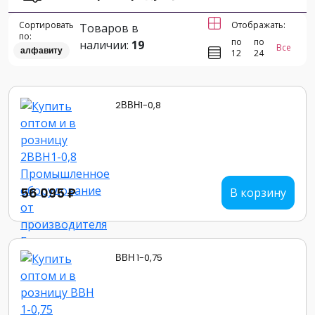
Сортировать
Отображать:
Товаров в
по:
по
по
наличии:
19
Все
алфавиту
12
24
2ВВН1-0,8
56 095 ₽
В корзину
ВВН 1-0,75