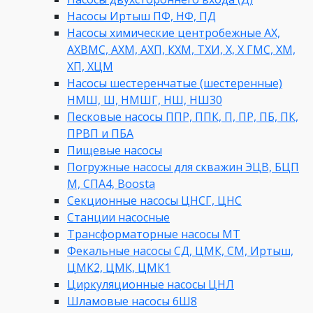
Насосы Иртыш ПФ, НФ, ПД
Насосы химические центробежные АХ,
АХВМС, АХМ, АХП, КХМ, ТХИ, Х, Х ГМС, ХМ,
ХП, ХЦМ
Насосы шестеренчатые (шестеренные)
НМШ, Ш, НМШГ, НШ, НШ30
Песковые насосы ППР, ППК, П, ПР, ПБ, ПК,
ПРВП и ПБА
Пищевые насосы
Погружные насосы для скважин ЭЦВ, БЦП
М, СПА4, Boosta
Секционные насосы ЦНСГ, ЦНС
Станции насосные
Трансформаторные насосы МТ
Фекальные насосы СД, ЦМК, СМ, Иртыш,
ЦМК2, ЦМК, ЦМК1
Циркуляционные насосы ЦНЛ
Шламовые насосы 6Ш8