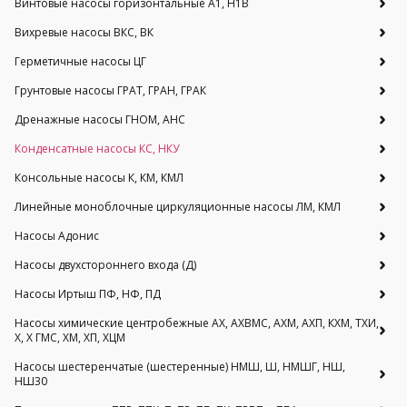
Винтовые насосы горизонтальные А1, Н1В
Вихревые насосы ВКС, ВК
Герметичные насосы ЦГ
Грунтовые насосы ГРАТ, ГРАН, ГРАК
Дренажные насосы ГНОМ, АНС
Конденсатные насосы КС, НКУ
Консольные насосы К, КМ, КМЛ
Линейные моноблочные циркуляционные насосы ЛМ, КМЛ
Насосы Адонис
Насосы двухстороннего входа (Д)
Насосы Иртыш ПФ, НФ, ПД
Насосы химические центробежные АХ, АХВМС, АХМ, АХП, КХМ, ТХИ,
Х, Х ГМС, ХМ, ХП, ХЦМ
Насосы шестеренчатые (шестеренные) НМШ, Ш, НМШГ, НШ,
НШ30