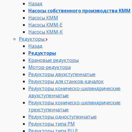
Назад
Насосы собственного производства KMM
Насосы КММ
Насосы КММ-Е
Насосы КММ-К
Редукторы
Назад
Редукторы
Крановые редукторы
Мотор-редуктора
Редукторы двухступенчатые
Редукторы для станков-качалок
Редукторы коническо-цилиндрические
двухступенчатые
Редукторы коническо-цилиндрические
трехступенчатые
Редукторы одноступенчатые
Редукторы типа РМ
Редукторы типа РЦД