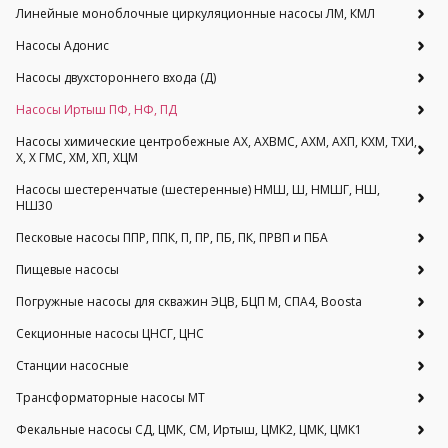
Линейные моноблочные циркуляционные насосы ЛМ, КМЛ
Насосы Адонис
Насосы двухстороннего входа (Д)
Насосы Иртыш ПФ, НФ, ПД
Насосы химические центробежные АХ, АХВМС, АХМ, АХП, КХМ, ТХИ,
Х, Х ГМС, ХМ, ХП, ХЦМ
Насосы шестеренчатые (шестеренные) НМШ, Ш, НМШГ, НШ,
НШ30
Песковые насосы ППР, ППК, П, ПР, ПБ, ПК, ПРВП и ПБА
Пищевые насосы
Погружные насосы для скважин ЭЦВ, БЦП М, СПА4, Boosta
Секционные насосы ЦНСГ, ЦНС
Станции насосные
Трансформаторные насосы МТ
Фекальные насосы СД, ЦМК, СМ, Иртыш, ЦМК2, ЦМК, ЦМК1