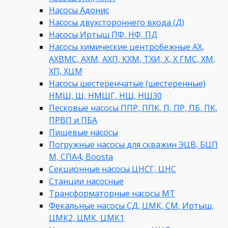
Насосы Адонис
Насосы двухстороннего входа (Д)
Насосы Иртыш ПФ, НФ, ПД
Насосы химические центробежные АХ,
АХВМС, АХМ, АХП, КХМ, ТХИ, Х, Х ГМС, ХМ,
ХП, ХЦМ
Насосы шестеренчатые (шестеренные)
НМШ, Ш, НМШГ, НШ, НШ30
Песковые насосы ППР, ППК, П, ПР, ПБ, ПК,
ПРВП и ПБА
Пищевые насосы
Погружные насосы для скважин ЭЦВ, БЦП
М, СПА4, Boosta
Секционные насосы ЦНСГ, ЦНС
Станции насосные
Трансформаторные насосы МТ
Фекальные насосы СД, ЦМК, СМ, Иртыш,
ЦМК2, ЦМК, ЦМК1