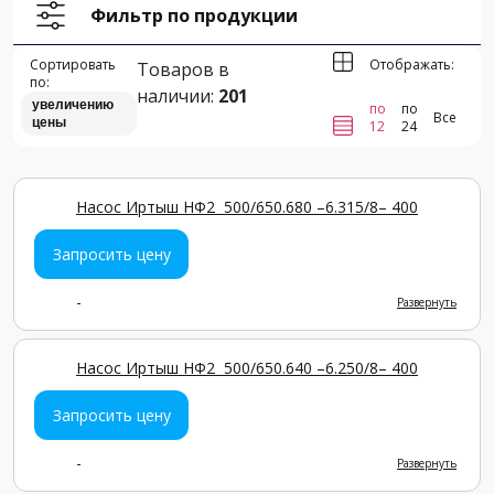
Фильтр по продукции
Сортировать
Отображать:
Товаров в
по:
наличии:
201
увеличению
по
по
Все
цены
12
24
Насос Иртыш НФ2 500/650.680 –6.315/8– 400
Запросить цену
-
Развернуть
Насос Иртыш НФ2 500/650.640 –6.250/8– 400
Запросить цену
-
Развернуть