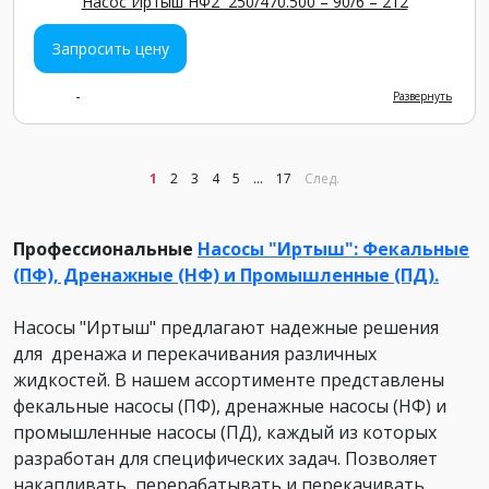
Насос Иртыш НФ2 250/470.500 – 90/6 – 212
Запросить цену
-
Развернуть
1
2
3
4
5
...
17
След.
Профессиональные
Насосы "Иртыш": Фекальные
(ПФ), Дренажные (НФ) и Промышленные (ПД).
Насосы "Иртыш" предлагают надежные решения
для дренажа и перекачивания различных
жидкостей. В нашем ассортименте представлены
фекальные насосы (ПФ), дренажные насосы (НФ) и
промышленные насосы (ПД), каждый из которых
разработан для специфических задач. Позволяет
накапливать, перерабатывать и перекачивать