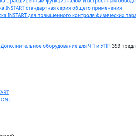
уска с расширенным функционалом и встроенным обводн
уска INSTART стандартная серия общего применения
пуска INSTART для повышенного контроля физических пар
Дополнительное оборудование для ЧП и УПП
353 пред
TART
 ONI