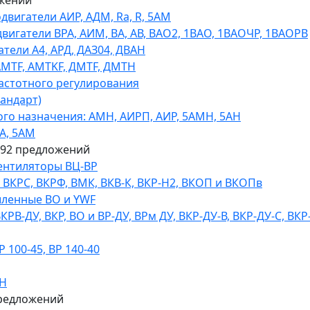
жений
игатели АИР, АДМ, Ra, R, 5AM
гатели ВРА, АИМ, ВА, АВ, ВАO2, 1ВАО, 1ВАОЧР, 1ВАОРВ
тели A4, АРД, ДАЗ04, ДВАН
AMTF, AMTKF, ДMTF, ДМТН
астотного регулирования
тандарт)
го назначения: АМН, АИРП, АИР, 5АМН, 5АН
А, 5АМ
592 предложений
ентиляторы ВЦ-ВР
КРС, ВКРФ, ВМК, ВКВ-К, ВКР-Н2, ВКОП и ВКОПв
ленные ВО и YWF
В-ДУ, ВКР, ВО и ВР-ДУ, ВРм ДУ, ВКР-ДУ-В, ВКР-ДУ-С, ВКР
100-45, ВР 140-40
ДН
редложений