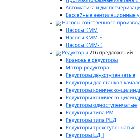
Противопожарные клапана и
Автоматика и диспетчеризац
Бассейные вентиляционные у
Насосы собственного произво
Насосы КММ
Насосы КММ-Е
Насосы КММ-К
Редукторы
216 предложений
Крановые редукторы
Мотор-редуктора
Редукторы двухступенчатые
Редукторы для станков-качал
Редукторы коническо-цилинд
Редукторы коническо-цилинд
Редукторы одноступенчатые
Редукторы типа РМ
Редукторы типа РЦД
Редукторы трехступенчатые
Редукторы ЦДН