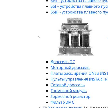
SNI – устройства плавного п
SSI – устройства плавного п
SSIP - устройства плавного 
Дроссель DC
Моторный дроссель
Платы расширения ONI и INS
Пульты управления INSTART и
Сетевой дроссель
Тормозной модуль
Тормозной резистор
Фильтр ЭМС