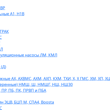
НВР
ьные А1, Н1В
 ГРАК
С
У
МЛ
уляционные насосы ЛМ, КМЛ
(Д)
ые АХ, АХВМС, АХМ, АХП, КХМ, ТХИ, Х, Х ГМС, ХМ, ХП, Х
теренные) НМШ, Ш, НМШГ, НШ, НШ30
 ПР, ПБ, ПК, ПРВП и ПБА
н ЭЦВ, БЦП М, СПА4, Boosta
С