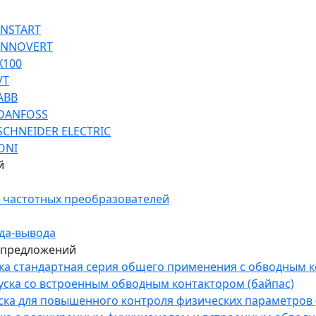
INSTART
 INNOVERT
Х100
VT
ABB
 DANFOSS
SCHNEIDER ELECTRIC
ONI
й
 частотных преобразователей
да-вывода
 предложений
уска стандартная серия общего применения с обводным 
пуска со встроенным обводным контактором (байпас)
пуска для повышенного контроля физических параметров 