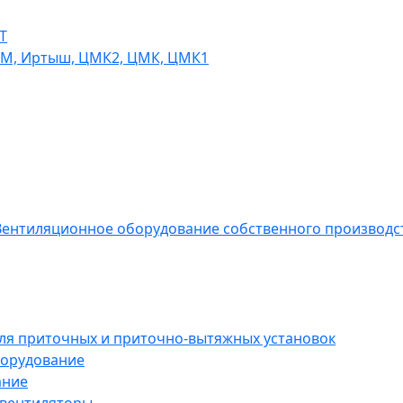
Т
СМ, Иртыш, ЦМК2, ЦМК, ЦМК1
ентиляционное оборудование собственного производс
ля приточных и приточно-вытяжных установок
борудование
ание