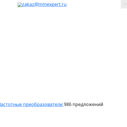
таж, 803
zakaz@mmexpert.ru
астотные преобразователи
986 предложений