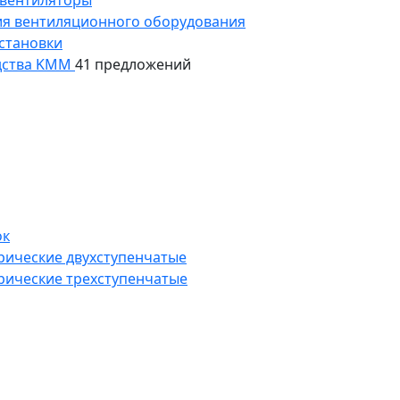
 вентиляторы
ия вентиляционного оборудования
становки
дства KMM
41 предложений
ок
рические двухступенчатые
рические трехступенчатые