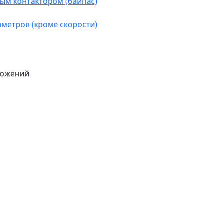
ым контактором (байпас)
аметров (кроме скорости)
ложений