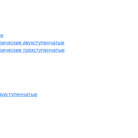
ок
рические двухступенчатые
рические трехступенчатые
вухступенчатые