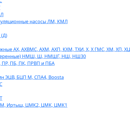
С
У
МЛ
уляционные насосы ЛМ, КМЛ
(Д)
ые АХ, АХВМС, АХМ, АХП, КХМ, ТХИ, Х, Х ГМС, ХМ, ХП, Х
теренные) НМШ, Ш, НМШГ, НШ, НШ30
 ПР, ПБ, ПК, ПРВП и ПБА
н ЭЦВ, БЦП М, СПА4, Boosta
С
Т
СМ, Иртыш, ЦМК2, ЦМК, ЦМК1