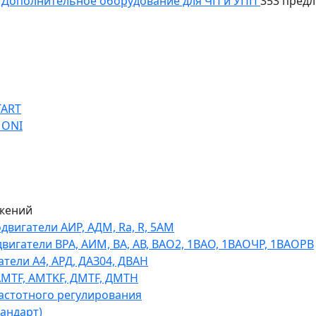
Дополнительное оборудование для ЧП и УПП
353 пред
TART
 ONI
жений
игатели АИР, АДМ, Ra, R, 5AM
гатели ВРА, АИМ, ВА, АВ, ВАO2, 1ВАО, 1ВАОЧР, 1ВАОРВ
тели A4, АРД, ДАЗ04, ДВАН
AMTF, AMTKF, ДMTF, ДМТН
астотного регулирования
тандарт)