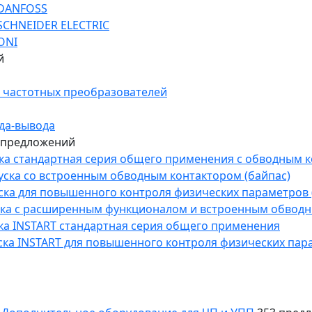
 DANFOSS
SCHNEIDER ELECTRIC
ONI
й
 частотных преобразователей
да-вывода
 предложений
уска стандартная серия общего применения с обводным 
пуска со встроенным обводным контактором (байпас)
пуска для повышенного контроля физических параметров 
уска с расширенным функционалом и встроенным обводн
уска INSTART стандартная серия общего применения
пуска INSTART для повышенного контроля физических пар