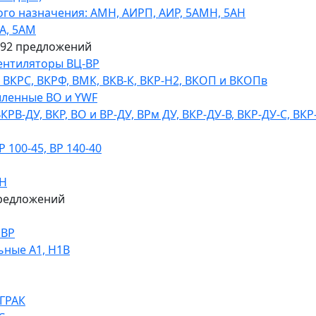
го назначения: АМН, АИРП, АИР, 5АМН, 5АН
А, 5АМ
592 предложений
ентиляторы ВЦ-ВР
КРС, ВКРФ, ВМК, ВКВ-К, ВКР-Н2, ВКОП и ВКОПв
ленные ВО и YWF
В-ДУ, ВКР, ВО и ВР-ДУ, ВРм ДУ, ВКР-ДУ-В, ВКР-ДУ-С, ВКР
100-45, ВР 140-40
ДН
редложений
НВР
ьные А1, Н1В
 ГРАК