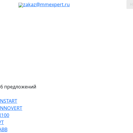
таж, 803
zakaz@mmexpert.ru
86 предложений
INSTART
 INNOVERT
Х100
VT
ABB