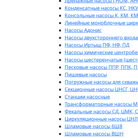
Дренажные насосы ГНОМ, АН
Конденсатные насосы КС, НК
Консольные насосы К, КМ, К
Линейные моноблочные цирк
Насосы Адонис
Насосы двухстороннего входа 
Насосы Иртыш ПФ, НФ, ПД
Насосы химические центробежн
Насосы шестеренчатые (шес
Песковые насосы ППР, ППК, П,
Пищевые насосы
Погружные насосы для скважи
Секционные насосы ЦНСГ, ЦН
Станции насосные
Трансформаторные насосы М
Фекальные насосы СД, ЦМК, 
Циркуляционные насосы ЦНЛ
Шламовые насосы 6Ш8
Шламовые насосы ВШН