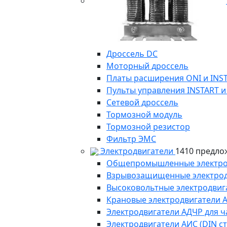
Дроссель DC
Моторный дроссель
Платы расширения ONI и INS
Пульты управления INSTART и
Сетевой дроссель
Тормозной модуль
Тормозной резистор
Фильтр ЭМС
Электродвигатели
1410 предло
Общепромышленные электродв
Взрывозащищенные электродви
Высоковольтные электродвига
Крановые электродвигатели 
Электродвигатели АДЧР для ч
Электродвигатели АИС (DIN с