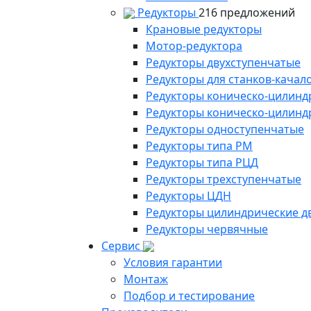
Редукторы
216 предложений
Крановые редукторы
Мотор-редуктора
Редукторы двухступенчатые
Редукторы для станков-качал
Редукторы коническо-цилинд
Редукторы коническо-цилинд
Редукторы одноступенчатые
Редукторы типа РМ
Редукторы типа РЦД
Редукторы трехступенчатые
Редукторы ЦДН
Редукторы цилиндрические д
Редукторы червячные
Сервис
Условия гарантии
Монтаж
Подбор и тестирование