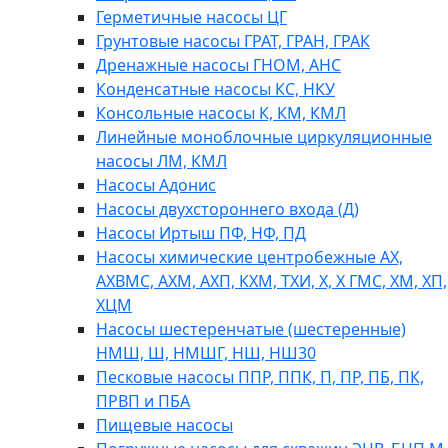
Герметичные насосы ЦГ
Грунтовые насосы ГРАТ, ГРАН, ГРАК
Дренажные насосы ГНОМ, АНС
Конденсатные насосы КС, НКУ
Консольные насосы К, КМ, КМЛ
Линейные моноблочные циркуляционные
насосы ЛМ, КМЛ
Насосы Адонис
Насосы двухстороннего входа (Д)
Насосы Иртыш ПФ, НФ, ПД
Насосы химические центробежные АХ,
АХВМС, АХМ, АХП, КХМ, ТХИ, Х, Х ГМС, ХМ, ХП,
ХЦМ
Насосы шестеренчатые (шестеренные)
НМШ, Ш, НМШГ, НШ, НШ30
Песковые насосы ППР, ППК, П, ПР, ПБ, ПК,
ПРВП и ПБА
Пищевые насосы