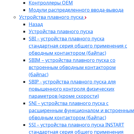
Контроллеры ОЕМ
Модули распределенного ввода-вывода
Устройства плавного пуска
Назад
Устройства плавного пуска
SBI – устройства плавного пуска
стандартная серия общего применения с
обводным контактором (байпас)
SBIM – устройства плавного пуска со
встроенным обводным контактором
(байпас)
SBIP - устройства плавного пуска для
повышенного контроля физических
параметров (кроме скорости)
SNI – устройства плавного пуска с
расширенным функционалом и встроенным
обводным контактором (байпас)
SSI – устройства плавного пуска INSTART
стандартная серия общего применения