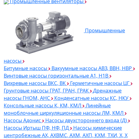
Промышленные вентиляторы
Промышленные
насосы
Битумные насосы
Вакуумные насосы АВЗ, ВВН, НВР
Винтовые насосы горизонтальные А1, Н1В
Вихревые насосы ВКС, ВК
Герметичные насосы ЦГ
Грунтовые насосы ГРАТ, ГРАН, ГРАК
Дренажные
насосы ГНОМ, АНС
Конденсатные насосы КС, НКУ
Консольные насосы К, КМ, КМЛ
Линейные
моноблочные циркуляционные насосы ЛМ, КМЛ
Насосы Адонис
Насосы двухстороннего входа (Д)
Насосы Иртыш ПФ, НФ, ПД
Насосы химические
центробежные АХ, АХВМС, АХМ, АХП, КХМ, ТХИ, Х, Х