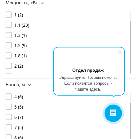
Мощность, кВт
1
(2)
1,1
(23)
1,3
(1)
1,5
(9)
1.8
(1)
2
(2)
Отдел продаж
2,2
(13)
Здравствуйте! Готовы помочь.
Если появятся вопросы -
Напор, м
2,5
(1)
пишите здесь.
4
(6)
2,8
(1)
5
(5)
3
(14)
6
(7)
3,2
(1)
7
(5)
3,5
(1)
8
(6)
4
(9)