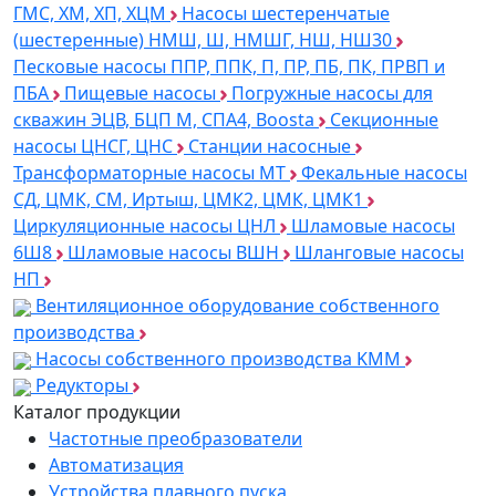
ГМС, ХМ, ХП, ХЦМ
Насосы шестеренчатые
(шестеренные) НМШ, Ш, НМШГ, НШ, НШ30
Песковые насосы ППР, ППК, П, ПР, ПБ, ПК, ПРВП и
ПБА
Пищевые насосы
Погружные насосы для
скважин ЭЦВ, БЦП М, СПА4, Boosta
Секционные
насосы ЦНСГ, ЦНС
Станции насосные
Трансформаторные насосы МТ
Фекальные насосы
СД, ЦМК, СМ, Иртыш, ЦМК2, ЦМК, ЦМК1
Циркуляционные насосы ЦНЛ
Шламовые насосы
6Ш8
Шламовые насосы ВШН
Шланговые насосы
НП
Вентиляционное оборудование собственного
производства
Насосы собственного производства KMM
Редукторы
Каталог продукции
Частотные преобразователи
Автоматизация
Устройства плавного пуска