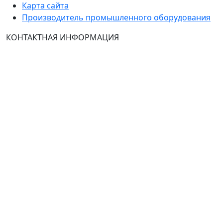
Карта сайта
Производитель промышленного оборудования
КОНТАКТНАЯ ИНФОРМАЦИЯ
Группа Компаний "ТехЭксперт": производство и
продажа промышленного и инженерного
оборудования (общепромышленные и
врывозащищённые электродвигатели, ч
астотные
преобразователи, вентиляторы, насосы, редуктора,
УПП и системы промышленной вентиляции).
Владелец ресурса: Хмырова Наталья Николаевна. На
сайте невозможно зарегистрироваться и
авторизоваться с иностранных аккаунтов (149-ФЗ),
рекомендуем это делать с использованием
российского сервиса авторизации (использовать
почту на Yandex.ru или Mail.ru).
:
Тел.: +7 495 989 1744