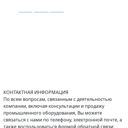
E-mail:
zakaz@mmexpert.ru
Адрес офиса в Москве: Варшавское шоссе дом 150к2,
БЦ Селектика, 8 этаж, офис 803.
Адрес офиса в Санкт-Петербурге: улица Савушкина
дом 134к1.
Доставка оборудования по всей России.
График работы (часовой пояс Москва)
пн-чт с 9:00 до 18:00; пт до 17:00.
КОНТАКТНАЯ ИНФОРМАЦИЯ
По всем вопросам, связанным с деятельностью
компании, включая консультации и продажу
промышленного оборудования, Вы можете
связаться с нами по телефону, электронной почте, а
также воспользоваться формой обратной связи: