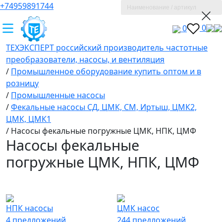
+74959891744
0
0
ТЕХЭКСПЕРТ российский производитель частотные
преобразователи, насосы, и вентиляция
/
Промышленное оборудование купить оптом и в
розницу
/
Промышленные насосы
/
Фекальные насосы СД, ЦМК, СМ, Иртыш, ЦМК2,
ЦМК, ЦМК1
/
Насосы фекальные погружные ЦМК, НПК, ЦМФ
Насосы фекальные
погружные ЦМК, НПК, ЦМФ
НПК насосы
ЦМК насос
4 предложений
244 предложений