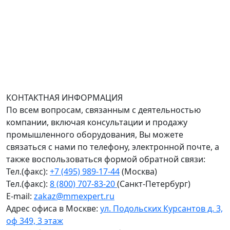
Адрес офиса в Санкт-Петербурге: улица Савушкина
дом 134к1.
Доставка оборудования по всей России.
График работы (часовой пояс Москва)
пн-чт с 9:00 до 18:00; пт до 17:00.
КОНТАКТНАЯ ИНФОРМАЦИЯ
По всем вопросам, связанным с деятельностью
компании, включая консультации и продажу
промышленного оборудования, Вы можете
связаться с нами по телефону, электронной почте, а
также воспользоваться формой обратной связи:
Тел.(факс):
+7 (495) 989-17-44
(Москва)
Тел.(факс):
8 (800) 707-83-20
(Санкт-Петербург)
E-mail:
zakaz@mmexpert.ru
Адрес офиса в Москве:
ул. Подольских Курсантов д. 3,
оф 349, 3 этаж