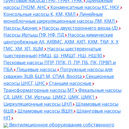
Грунтовые насосы ГРАТ, ГРАН, ГРАК
Дренажные
насосы ГНОМ, АНС
Конденсатные насосы КС, НКУ
Консольные насосы К, КМ, КМЛ
Линейные
моноблочные циркуляционные насосы ЛМ, КМЛ
Насосы Адонис
Насосы двухстороннего входа (Д)
Насосы Иртыш ПФ, НФ, ПД
Насосы химические
центробежные АХ, АХВМС, АХМ, АХП, КХМ, ТХИ, Х, Х
ГМС, ХМ, ХП, ХЦМ
Насосы шестеренчатые
(шестеренные) НМШ, Ш, НМШГ, НШ, НШ30
Песковые насосы ППР, ППК, П, ПР, ПБ, ПК, ПРВП и
ПБА
Пищевые насосы
Погружные насосы для
скважин ЭЦВ, БЦП М, СПА4, Boosta
Секционные
насосы ЦНСГ, ЦНС
Станции насосные
Трансформаторные насосы МТ
Фекальные насосы
СД, ЦМК, СМ, Иртыш, ЦМК2, ЦМК, ЦМК1
Циркуляционные насосы ЦНЛ
Шламовые насосы
6Ш8
Шламовые насосы ВШН
Шланговые насосы
НП
Вентиляционное оборудование собственного