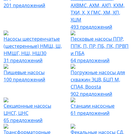
201 предложений
АХВМС, АХМ, АХП, КХМ,
ТХИ, Х, Х ГМС, ХМ, ХП,
ХЦМ
493 предложений
Насосы шестеренчатые
Песковые насосы ППР,
(шестеренные) НМШ, Ш,
ППК, П, ПР, ПБ, ПК, ПРВП
НМШГ, НШ, НШ30
и ПБА
31 предложений
64 предложений
Пищевые насосы
Погружные насосы для
100 предложений
скважин ЭЦВ, БЦП М,
СПА4, Boosta
902 предложений
Секционные насосы
Станции насосные
ЦНСГ, ЦНС
61 предложений
65 предложений
Трансформаторные
Фекальные насосы СД,