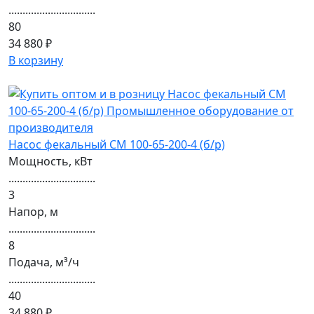
...............................
80
34 880 ₽
В корзину
Насос фекальный СМ 100-65-200-4 (б/р)
Мощность, кВт
...............................
3
Напор, м
...............................
8
Подача, м³/ч
...............................
40
34 880 ₽