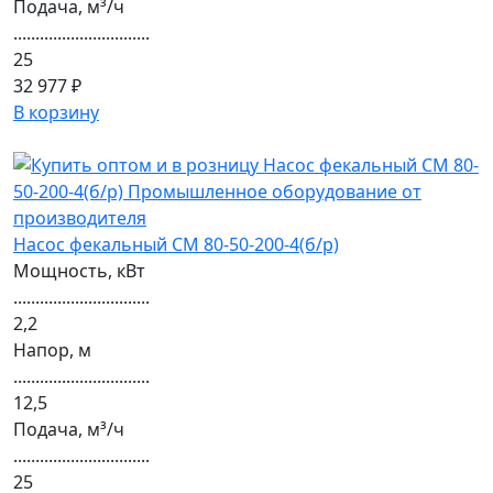
Подача, м³/ч
...............................
25
32 977 ₽
В корзину
Насос фекальный СМ 80-50-200-4(б/р)
Мощность, кВт
...............................
2,2
Напор, м
...............................
12,5
Подача, м³/ч
...............................
25