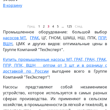
В корзину
Пред.
1
2
3
4
5
...
125
След.
Промышленное оборудование: большой выбор
насосов МТ
,
ГРАК
, ЦГ, ГНОМ, ШМШ, НШ, ППК,
ППР
,
ВШН
, ЦМК и других видов: оптимальные цены в
Группе Компаний "ТехЭксперт".
Купить промышленные насосы МТ, ГРАТ, ГРАН, ГРАК,
ППР, ППК, ВШН оптом от 3 шт и в розницу с
доставкой по России
выгоднее всего в Группе
Компаний "ТехЭксперт"!
Насосы представляют собой незаменимое
устройство, которое используется в самых разных
сферах производства. Их применяют в сельском
хозяйстве, в промышленности (в лёгкой и тяжёлой), в