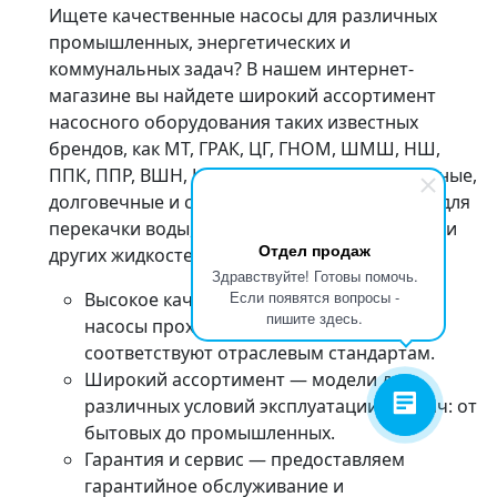
Ищете качественные насосы для различных
промышленных, энергетических и
коммунальных задач? В нашем интернет-
магазине вы найдете широкий ассортимент
насосного оборудования таких известных
брендов, как МТ, ГРАК, ЦГ, ГНОМ, ШМШ, НШ,
ППК, ППР, ВШН, ЦМК. Мы предлагаем надежные,
долговечные и сертифицированные насосы для
перекачки воды, масел, химических веществ и
Отдел продаж
других жидкостей.
Здравствуйте! Готовы помочь.
Если появятся вопросы -
Высокое качество и надежность — все
пишите здесь.
насосы проходят строгий контроль и
соответствуют отраслевым стандартам.
Широкий ассортимент — модели для
различных условий эксплуатации и задач: от
бытовых до промышленных.
Гарантия и сервис — предоставляем
гарантийное обслуживание и