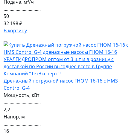
Подача, м³/ч
...............................
50
32 198 ₽
В корзину
Дренажный погружной насос ГНОМ 16-16 с HMS
Control G-4
Мощность, кВт
...............................
2,2
Напор, м
...............................
16