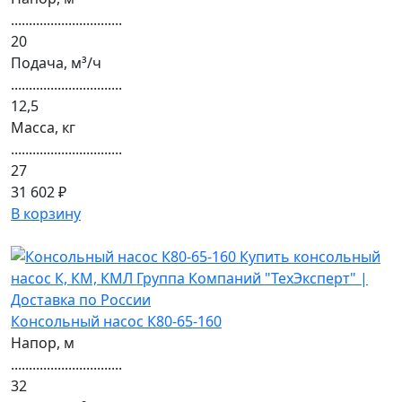
...............................
20
Подача, м³/ч
...............................
12,5
Масса, кг
...............................
27
31 602 ₽
В корзину
Консольный насос К80-65-160
Напор, м
...............................
32