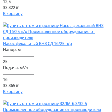
12,5
33 322 ₽
В корзину
Насос фекальный ВНЗ СД 16/25 н/р
Напор, м
...............................
25
Подача, м³/ч
...............................
16
33 365 ₽
В корзину