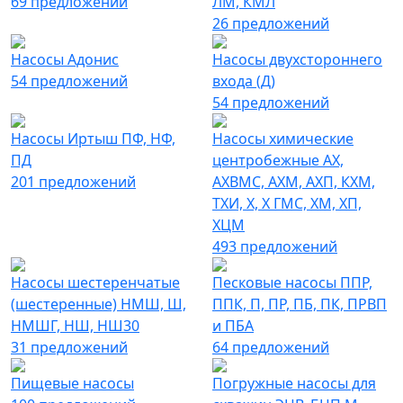
69 предложений
ЛМ, КМЛ
26 предложений
Насосы Адонис
Насосы двухстороннего
54 предложений
входа (Д)
54 предложений
Насосы Иртыш ПФ, НФ,
Насосы химические
ПД
центробежные АХ,
201 предложений
АХВМС, АХМ, АХП, КХМ,
ТХИ, Х, Х ГМС, ХМ, ХП,
ХЦМ
493 предложений
Насосы шестеренчатые
Песковые насосы ППР,
(шестеренные) НМШ, Ш,
ППК, П, ПР, ПБ, ПК, ПРВП
НМШГ, НШ, НШ30
и ПБА
31 предложений
64 предложений
Пищевые насосы
Погружные насосы для