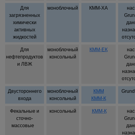
Для
моноблочный
КММ-ХА
на
загрязненных
Grun
химически
дан
активных
назн
жидкостей
отсут
Для
моноблочный
КММ-ЕК
на
нефтепродуктов
консольный
Grun
и ЛВЖ
дан
назн
отсут
Двустороннего
моноблочный
КММ
Grund
входа
консольный
КММ-К
Фекальные и
консольный
КММ-К
на
сточно-
Grun
массовые
дан
назн