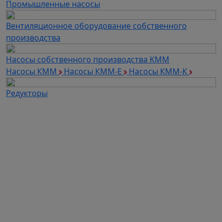
Промышленные насосы
Вентиляционное оборудование собственного
производства
Насосы собственного производства KMM
Насосы КММ
Насосы КММ-Е
Насосы КММ-К
Редукторы
Каталог продукции
Частотные преобразователи
Автоматизация
Устройства плавного пуска
Дополнительное оборудование для ЧП и УПП