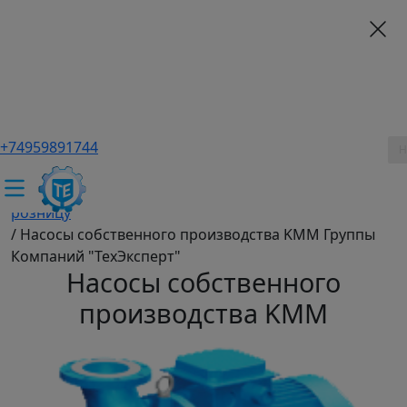
+74959891744
ТЕХЭКСПЕРТ российский производитель частотные
преобразователи, насосы, и вентиляция
/
Промышленное оборудование купить оптом и в
розницу
/
Насосы собственного производства KMM Группы
Компаний "ТехЭксперт"
Насосы собственного
производства KMM