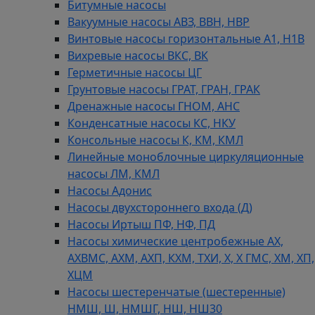
Битумные насосы
Вакуумные насосы АВЗ, ВВН, НВР
Винтовые насосы горизонтальные А1, Н1В
Вихревые насосы ВКС, ВК
Герметичные насосы ЦГ
Грунтовые насосы ГРАТ, ГРАН, ГРАК
Дренажные насосы ГНОМ, АНС
Конденсатные насосы КС, НКУ
Консольные насосы К, КМ, КМЛ
Линейные моноблочные циркуляционные
насосы ЛМ, КМЛ
Насосы Адонис
Насосы двухстороннего входа (Д)
Насосы Иртыш ПФ, НФ, ПД
Насосы химические центробежные АХ,
АХВМС, АХМ, АХП, КХМ, ТХИ, Х, Х ГМС, ХМ, ХП,
ХЦМ
Насосы шестеренчатые (шестеренные)
НМШ, Ш, НМШГ, НШ, НШ30