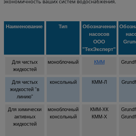
экономичность ваших систем водоснабжения.
Наименование
Тип
Обозначение
Обозн
насосов
нас
ООО
Grun
"ТехЭксперт"
Для чистых
моноблочный
КММ
Grund
жидкостей
Для чистых
консольный
КММ-Л
Grund
жидкостей "в
линию"
Для химически
моноблочный
КММ-ХК
Grund
активных
консольный
КММ-Х
Grund
жидкостей