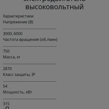
высоковольтный
Характеристики
Напряжение (В)
.......................................................
3000; 6000
Частота вращения (об./мин)
.......................................................
750
Масса, кг
.......................................................
2870
Класс защиты, IP
.......................................................
54
Мощность, кВт
.......................................................
315