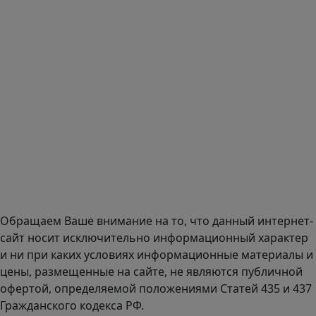
Тел.: +7 495 989 1744
E-mail:
zakaz@mmexpert.ru
Адрес офиса в Москве: Варшавское шоссе дом 150к2, БЦ
Селектика, 8 этаж, офис 803.
Адрес офиса в Санкт-Петербурге: улица Савушкина дом
134к1.
Доставка оборудования по всей России.
График работы (часовой пояс Москва)
пн-чт с 9:00 до 18:00; пт до 17:00.
Обращаем Ваше внимание на то, что данный интернет-
сайт носит исключительно информационный характер
и ни при каких условиях информационные материалы и
цены, размещенные на сайте, не являются публичной
офертой, определяемой положениями Статей 435 и 437
Гражданского кодекса РФ.