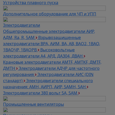
Устройства плавного пуска
Дополнительное оборудование для ЧП и УПП
Электродвигатели
Общепромышленные электродвигатели АИР,
АДМ, Ra, R, 5AM
Взрывозащищенные
электродвигатели ВРА, АИМ, ВА, АВ, ВАO2, 1ВАО,
1ВАОЧР, 1ВАОРВ
Высоковольтные
электродвигатели A4, АРД, ДАЗ04, ДВАН
Крановые электродвигатели AMTF, AMTKF, ДMTF,
ДМТН
Электродвигатели АДЧР для частотного
регулирования
Электродвигатели АИС (DIN
стандарт)
Электродвигатели специального
назначения: АМН, АИРП, АИР, 5АМН, 5АН
Электродвигатели 380 вольт 5А, 5АМ
Промышленные вентиляторы