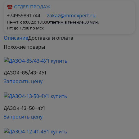
☎ ОТДЕЛ ПРОДАЖ
+74959891744
zakaz@mmexpert.ru
Пн-Чт: с 9:00 до 18:00
Ответим в течение 30 мин.
Пт: до 17:00 по Мск
Описание
Доставка и оплата
Общепромышленные высоковольтные
Похожие
товары
асинхронные электродвигатели трехфазного
тока применяются как в легкой, так и в тяжелой
промышленности. Они осуществляют привод
ДАЗО4-85/43-4У1
насосов, компрессоров, вентиляторов,
Запросить цену
дымососов и других механизмов с аналогичными
характеристиками запуска, которые не требуют
регулирования частоты вращения.
ДАЗО4-13-50-4У1
Основные характеристики двигателей в
Запросить цену
базовом исполнении:
Мощность, кВт: 160 - 10000
Частота вращения, об/мин: 3000 - 250