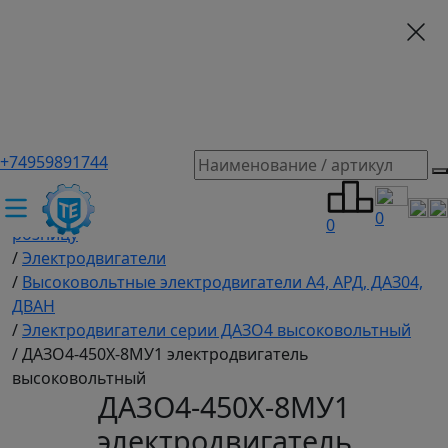
+74959891744
ТЕХЭКСПЕРТ российский производитель частотные
преобразователи, насосы, и вентиляция
/
Промышленное оборудование купить оптом и в
0
0
розницу
/
Электродвигатели
/
Высоковольтные электродвигатели A4, АРД, ДАЗ04,
ДВАН
/
Электродвигатели серии ДАЗО4 высоковольтный
/
ДАЗО4-450X-8МУ1 электродвигатель
высоковольтный
ДАЗО4-450X-8МУ1
электродвигатель