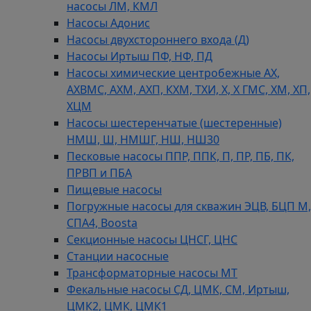
насосы ЛМ, КМЛ
Насосы Адонис
Насосы двухстороннего входа (Д)
Насосы Иртыш ПФ, НФ, ПД
Насосы химические центробежные АХ,
АХВМС, АХМ, АХП, КХМ, ТХИ, Х, Х ГМС, ХМ, ХП,
ХЦМ
Насосы шестеренчатые (шестеренные)
НМШ, Ш, НМШГ, НШ, НШ30
Песковые насосы ППР, ППК, П, ПР, ПБ, ПК,
ПРВП и ПБА
Пищевые насосы
Погружные насосы для скважин ЭЦВ, БЦП М,
СПА4, Boosta
Секционные насосы ЦНСГ, ЦНС
Станции насосные
Трансформаторные насосы МТ
Фекальные насосы СД, ЦМК, СМ, Иртыш,
ЦМК2, ЦМК, ЦМК1