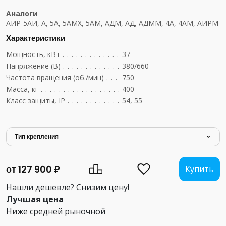
Аналоги
АИР-5АИ, А, 5А, 5АМХ, 5АМ, АДМ, АД, АДММ, 4А, 4АМ, АИРМ
Характеристики
Мощность, кВт
....................................
37
Напряжение (В)
...................................
380/660
Частота вращения (об./мин)
..........................
750
Масса, кг
........................................
400
Класс защиты, IP
..................................
54, 55
Тип крепления
от 127 900 ₽
Купить
Нашли дешевле? Снизим цену!
Лучшая цена
Ниже средней рыночной