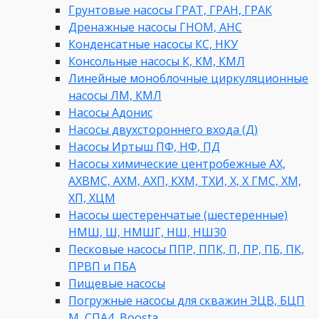
Грунтовые насосы ГРАТ, ГРАН, ГРАК
Дренажные насосы ГНОМ, АНС
Конденсатные насосы КС, НКУ
Консольные насосы К, КМ, КМЛ
Линейные моноблочные циркуляционные
насосы ЛМ, КМЛ
Насосы Адонис
Насосы двухстороннего входа (Д)
Насосы Иртыш ПФ, НФ, ПД
Насосы химические центробежные АХ,
АХВМС, АХМ, АХП, КХМ, ТХИ, Х, Х ГМС, ХМ,
ХП, ХЦМ
Насосы шестеренчатые (шестеренные)
НМШ, Ш, НМШГ, НШ, НШ30
Песковые насосы ППР, ППК, П, ПР, ПБ, ПК,
ПРВП и ПБА
Пищевые насосы
Погружные насосы для скважин ЭЦВ, БЦП
М, СПА4, Boosta