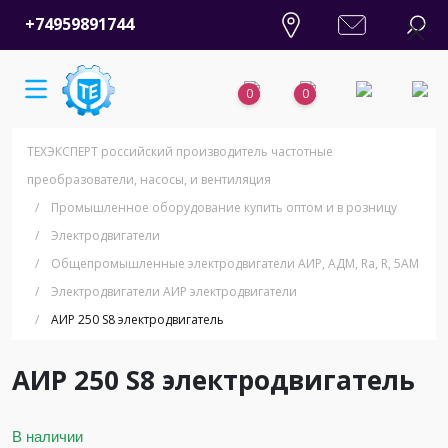
+74959891744
0
0
ТЕХЭКСПЕРТ российский производитель частотные
преобразователи, насосы, и вентиляция
/
Промышленное оборудование купить оптом и в розницу
/
Электродвигатели
/
Общепромышленные электродвигатели АИР, АДМ, Ra, R, 5AM
/
Электродвигатели АИР электродвигатели
/
АИР 250 S8 электродвигатель
АИР 250 S8 электродвигатель
В наличии