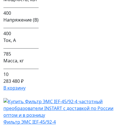
...............................
400
Напряжение (В)
...............................
400
Ток, А
...............................
785
Масса, кг
...............................
10
283 480 ₽
В корзину
Фильтр ЭМС IEF-45/92-4