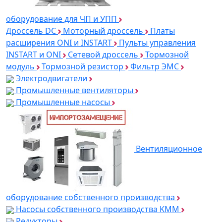
оборудование для ЧП и УПП
Дроссель DC
Моторный дроссель
Платы
расширения ONI и INSTART
Пульты управления
INSTART и ONI
Сетевой дроссель
Тормозной
модуль
Тормозной резистор
Фильтр ЭМС
Электродвигатели
Промышленные вентиляторы
Промышленные насосы
Вентиляционное
оборудование собственного производства
Насосы собственного производства KMM
Редукторы