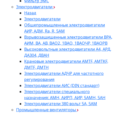
Фильтр ЭМС
Электродвигатели
Назад
Электродвигатели
Общепромышленные электродвигатели
АИР, АДМ, Ra, R, 5AM
Взрывозащищенные электродвигатели ВРА,
АИМ, ВА, АВ, ВАO2, 1ВАО, 1ВАОЧР, 1ВАОРВ
Высоковольтные электродвигатели A4, АРД,
ДАЗ04, ДВАН
Крановые электродвигатели AMTF, AMTKF,
ДMTF, ДМТН
Электродвигатели АДЧР для частотного
регулирования
Электродвигатели АИС (DIN стандарт)
Электродвигатели специального
назначения: АМН, АИРП, АИР, 5АМН, 5АН
Электродвигатели 380 вольт 5А, 5АМ
Промышленные вентиляторы