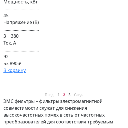
Мощность, кВт
...............................
45
Напряжение (В)
...............................
3 ~ 380
Ток, А
...............................
92
53 890 ₽
В корзину
Пред.
1
2
3
След.
ЭМС фильтры – фильтры электромагнитной
совместимости служат для снижения
высокочастотных помех в сеть от частотных
преобразователей для соответствия требуемым