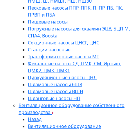
НМШ, Ш, НМШГ, НШ, НШ30
Песковые насосы ППР, ППК, П, ПР, ПБ, ПК,
ПРВП и ПБА
Пищевые насосы
Погружные насосы для скважин ЭЦВ, БЦП М,
СПА4, Boosta
Секционные насосы ЦНСГ, ЦНС
Станции насосные
Трансформаторные насосы МТ
Фекальные насосы СД, ЦМК, СМ, Иртыш,
ЦМК2, ЦМК, ЦМК1
Циркуляционные насосы ЦНЛ
Шламовые насосы 6Ш8
Шламовые насосы ВШН
Шланговые насосы НП
Вентиляционное оборудование собственного
производства
Назад
Вентиляционное оборудование