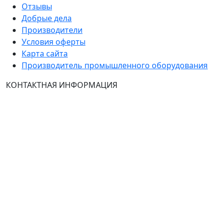
Отзывы
Добрые дела
Производители
Условия оферты
Карта сайта
Производитель промышленного оборудования
КОНТАКТНАЯ ИНФОРМАЦИЯ
Группа Компаний "ТехЭксперт": производство и
продажа промышленного и инженерного
оборудования (общепромышленные и
врывозащищённые электродвигатели, ч
астотные
преобразователи, вентиляторы, насосы, редуктора,
УПП и системы промышленной вентиляции).
Владелец ресурса: Хмырова Наталья Николаевна. На
сайте невозможно зарегистрироваться и
авторизоваться с иностранных аккаунтов (149-ФЗ),
рекомендуем это делать с использованием
российского сервиса авторизации (использовать