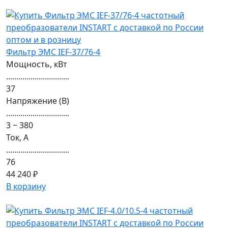
Фильтр ЭМС IEF-37/76-4
Мощность, кВт
...............................
37
Напряжение (В)
...............................
3 ~ 380
Ток, А
...............................
76
44 240 ₽
В корзину