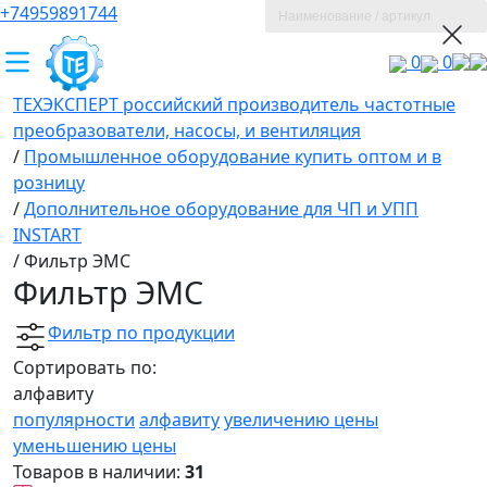
+74959891744
0
0
ТЕХЭКСПЕРТ российский производитель частотные
преобразователи, насосы, и вентиляция
/
Промышленное оборудование купить оптом и в
розницу
/
Дополнительное оборудование для ЧП и УПП
INSTART
/
Фильтр ЭМС
Фильтр ЭМС
Фильтр по продукции
Сортировать по:
алфавиту
популярности
алфавиту
увеличению цены
уменьшению цены
Товаров в наличии:
31