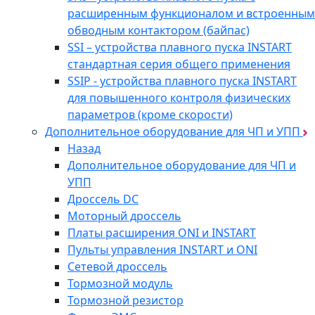
расширенным функционалом и встроенным
обводным контактором (байпас)
SSI – устройства плавного пуска INSTART
стандартная серия общего применения
SSIP - устройства плавного пуска INSTART
для повышенного контроля физических
параметров (кроме скорости)
Дополнительное оборудование для ЧП и УПП
Назад
Дополнительное оборудование для ЧП и
УПП
Дроссель DC
Моторный дроссель
Платы расширения ONI и INSTART
Пульты управления INSTART и ONI
Сетевой дроссель
Тормозной модуль
Тормозной резистор