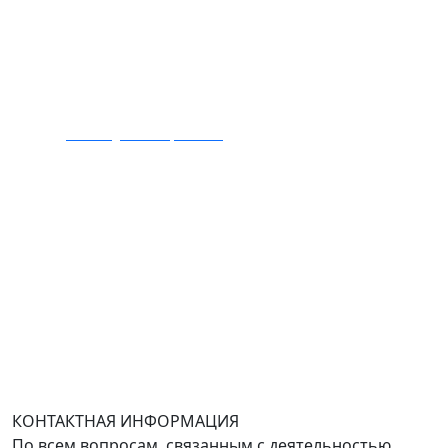
почту на Yandex.ru или Mail.ru).
:
Тел.: +7 495 989 1744
E-mail:
zakaz@mmexpert.ru
Адрес офиса в Москве: Варшавское шоссе дом 150к2,
БЦ Селектика, 8 этаж, офис 803.
Адрес офиса в Санкт-Петербурге: улица Савушкина
дом 134к1.
Доставка оборудования по всей России.
График работы (часовой пояс Москва)
пн-чт с 9:00 до 18:00; пт до 17:00.
КОНТАКТНАЯ ИНФОРМАЦИЯ
По всем вопросам, связанным с деятельностью