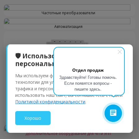
Частотные преобразователи
Автоматизация
🛡️ Использование
персональных данных
Отдел продаж
Мы используем файлы cookie и аналогичные
Здравствуйте! Готовы помочь.
технологии для улучшения работы сайта, анализа
Если появятся вопросы -
трафика и персонализации контента. Продолжая
пишите здесь.
использовать наш сайт, вы соглашаетесь с нашей
Политикой конфиденциальности
.
Хорошо
Устройства плавного пуска
Дополнительное оборудование для ЧП и УПП