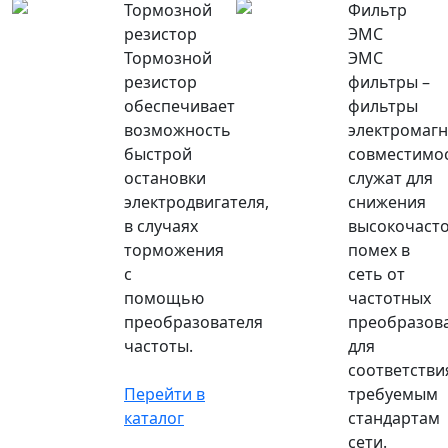
Тормозной
Фильтр
резистор
ЭМС
Тормозной
ЭМС
резистор
фильтры –
обеспечивает
фильтры
возможность
электромаг
быстрой
совместимо
остановки
служат для
электродвигателя,
снижения
в случаях
высокочаст
торможения
помех в
с
сеть от
помощью
частотных
преобразователя
преобразов
частоты.
для
соответстви
Перейти в
требуемым
каталог
стандартам
сети.