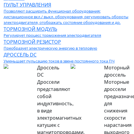
ПУЛЬТ УПРАВЛЕНИЯ
Позволяют расширить функционал оборудования:
дистанционное вкл./ выкл. оборудования, регулировать обороты
электродвигателя, отображать состояние оборудования и др.
ТОРМОЗНОЙ МОДУЛЬ
Регулирует процесс торможения электродвигателя
ТОРМОЗНОЙ РЕЗИСТОР
Преобразует электрическую энергию в тепловую
ДРОССЕЛЬ DC
Уменьшает пульсацию токов в звене постоянного тока ПЧ
Дроссель
Моторный
DC
дроссель
Дроссели
Моторные
представляют
дроссели
собой
предназнач
индуктивность,
для
в виде
снижения
электромагнитных
скорости
катушек с
нарастания
магнитопроводами.
выходного