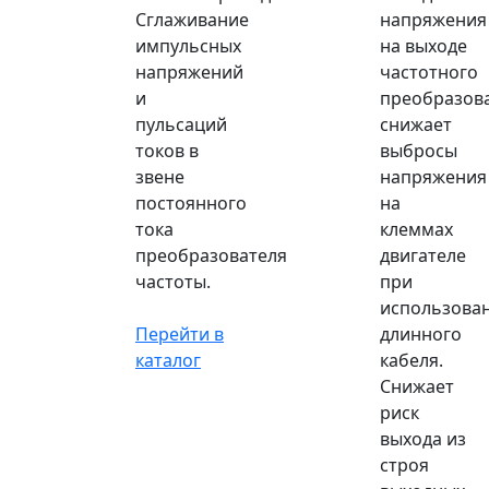
Сглаживание
напряжения
импульсных
на выходе
напряжений
частотного
и
преобразова
пульсаций
снижает
токов в
выбросы
звене
напряжения
постоянного
на
тока
клеммах
преобразователя
двигателе
частоты.
при
использова
Перейти в
длинного
каталог
кабеля.
Снижает
риск
выхода из
строя