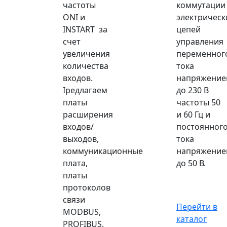
частоты
коммутации
ONI и
электрическ
INSTART за
цепей
счет
управления
увеличения
переменног
количества
тока
входов.
напряжение
Iредлагаем
до 230 В
платы
частоты 50
расширения
и 60 Гц и
входов/
постоянног
выходов,
тока
коммуникационные
напряжение
плата,
до 50 В.
платы
протоколов
связи
Перейти в
MODBUS,
каталог
PROFIBUS,