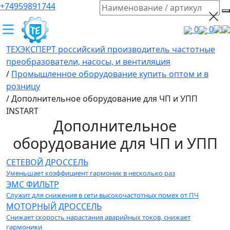
+74959891744
0
0
ТЕХЭКСПЕРТ российский производитель частотные
преобразователи, насосы, и вентиляция
/
Промышленное оборудование купить оптом и в
розницу
/
Дополнительное оборудование для ЧП и УПП
INSTART
Дополнительное
оборудование для ЧП и УПП
СЕТЕВОЙ ДРОССЕЛЬ
Уменьшает коэффициент гармоник в несколько раз
ЭМС ФИЛЬТР
Служит для снижения в сети высокочастотных помех от ПЧ
МОТОРНЫЙ ДРОССЕЛЬ
Снижает скорость нарастания аварийных токов, снижает
гармоники