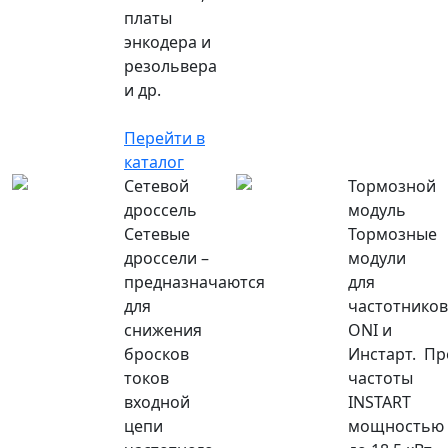
платы
энкодера и
резольвера
и др.
Перейти в
каталог
Сетевой
Тормозной
дроссель
модуль
Сетевые
Тормозные
дроссели –
модули
предназначаются
для
для
частотников
снижения
ONI и
бросков
Инстарт. Пр
токов
частоты
входной
INSTART
цепи
мощностью