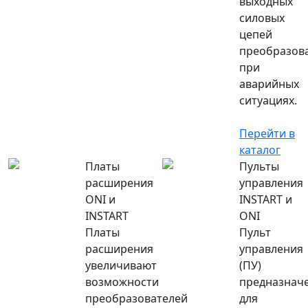
выходных
силовых
цепей
преобразов
при
аварийных
ситуациях.
Перейти в
каталог
Платы
Пульты
расширения
управления
ONI и
INSTART и
INSTART
ONI
Платы
Пульт
расширения
управления
увеличивают
(ПУ)
возможности
предназнач
преобразователей
для