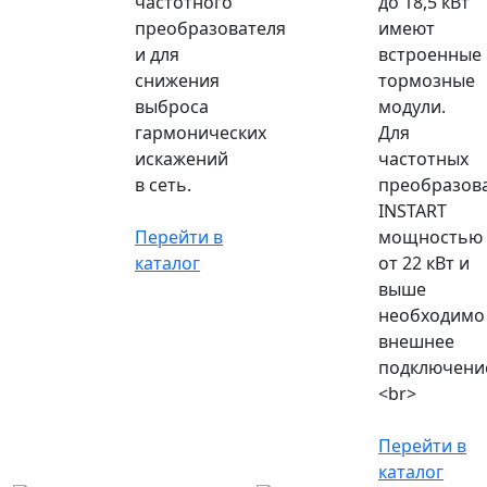
частотного
до 18,5 кВт
преобразователя
имеют
и для
встроенные
снижения
тормозные
выброса
модули.
гармонических
Для
искажений
частотных
в сеть.
преобразов
INSTART
Перейти в
мощностью
каталог
от 22 кВт и
выше
необходимо
внешнее
подключени
<br>
Перейти в
каталог