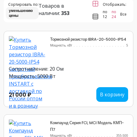
Сортировать по:
Отображать:
Товаров в
уменьшению
по
по
наличии:
353
Все
цены
12
24
Тормозной резистор IBRA-20-5000-IP54
Мощность, кВт
.......................
5
Сопротивление: 20 Ом
Мощность: 5000 Вт
21 000 ₽
В корзину
Компаунд Серия FCI, MCI Модель КМП-
П7
Мощность, кВт
.......................
355-500