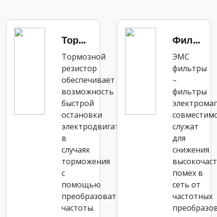
Тормозной резистор
Фильтр ЭМС
Тормозной
ЭМС
резистор
фильтры
обеспечивает
–
возможность
фильтры
быстрой
электрома
остановки
совместим
электродвигателя,
служат
в
для
случаях
снижения
торможения
высокочас
с
помех в
помощью
сеть от
преобразователя
частотных
частоты.
преобразо