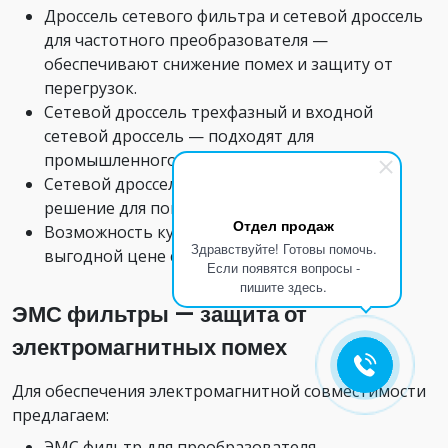
Дроссель сетевого фильтра и сетевой дроссель
для частотного преобразователя —
обеспечивают снижение помех и защиту от
перегрузок.
Сетевой дроссель трехфазный и входной
сетевой дроссель — подходят для
промышленного оборудования.
Сетевой дроссель instart — современное
решение для повышения надежности.
Отдел продаж
Возможность купить сетевой дроссель по
Здравствуйте! Готовы помочь.
выгодной цене с гарантией качества.
Если появятся вопросы -
пишите здесь.
ЭМС фильтры — защита от
электромагнитных помех
Для обеспечения электромагнитной совместимости
предлагаем:
ЭМС фильтр для преобразователя