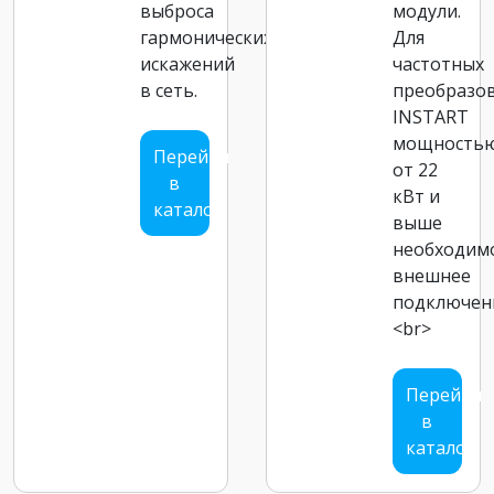
выброса
модули.
гармонических
Для
искажений
частотных
в сеть.
преобразо
INSTART
мощность
Перейти
от 22
в
кВт и
каталог
выше
необходим
внешнее
подключен
<br>
Перейти
в
каталог