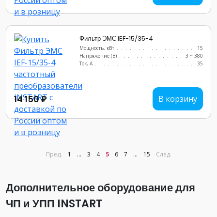
Фильтр ЭМС IEF-15/35-4
Мощность, кВт
.......................
15
Напряжение (В)
......................
3 ~ 380
Ток, А
............................
35
14 150 ₽
В корзину
Пред.
1
...
3
4
5
6
7
...
15
След.
Дополнительное оборудование для
ЧП и УПП INSTART