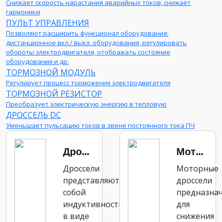
Снижает скорость нарастания аварийных токов, снижает
гармоники
ПУЛЬТ УПРАВЛЕНИЯ
Позволяют расширить функционал оборудования:
дистанционное вкл./ выкл. оборудования, регулировать
обороты электродвигателя, отображать состояние
оборудования и др.
ТОРМОЗНОЙ МОДУЛЬ
Регулирует процесс торможения электродвигателя
ТОРМОЗНОЙ РЕЗИСТОР
Преобразует электрическую энергию в тепловую
ДРОССЕЛЬ DC
Уменьшает пульсацию токов в звене постоянного тока ПЧ
Дроссель DC
Моторный дроссель
Дроссели
Моторные
представляют
дроссели
собой
предназна
индуктивность,
для
в виде
снижения