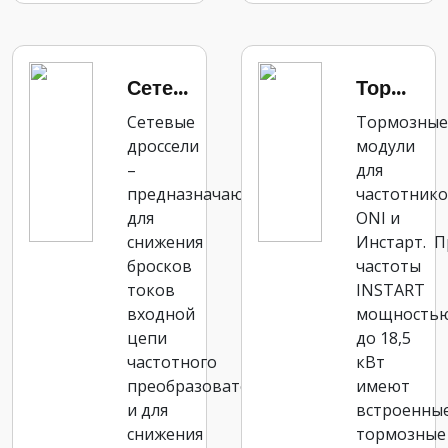
Сетевой дроссель
Тормозной модуль
Сетевые
Тормозные
дроссели
модули
–
для
предназначаются
частотник
для
ONI и
снижения
Инстарт. П
бросков
частоты
токов
INSTART
входной
мощность
цепи
до 18,5
частотного
кВт
преобразователя
имеют
и для
встроенны
снижения
тормозные