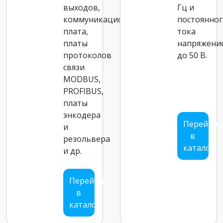
выходов,
Гц и
коммуникационные
постоянног
плата,
тока
платы
напряжени
протоколов
до 50 В.
связи
MODBUS,
PROFIBUS,
платы
энкодера
Перейти
и
в
резольвера
каталог
и др.
Перейти
в
каталог