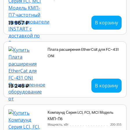
19 967 ₽
В корзину
Плата расширения EtherCat для FC-431
ONI
19 246 ₽
В корзину
Компаунд Серия LCI, FCI, MCI Модель
КМП-П6
Мощность, кВт
.......................
200-355