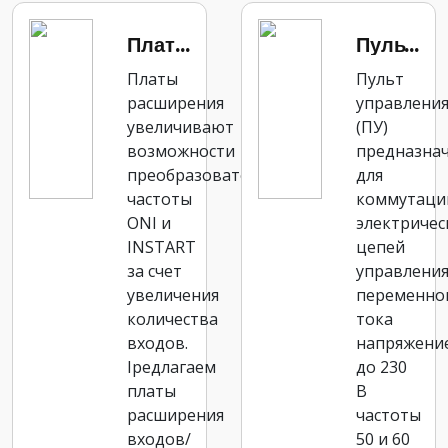
Платы расширения ONI и INSTART
Пульты управления INSTART и ONI
Платы
Пульт
расширения
управлени
увеличивают
(ПУ)
возможности
предназна
преобразователей
для
частоты
коммутаци
ONI и
электричес
INSTART
цепей
за счет
управлени
увеличения
переменно
количества
тока
входов.
напряжени
Iредлагаем
до 230
платы
В
расширения
частоты
входов/
50 и 60