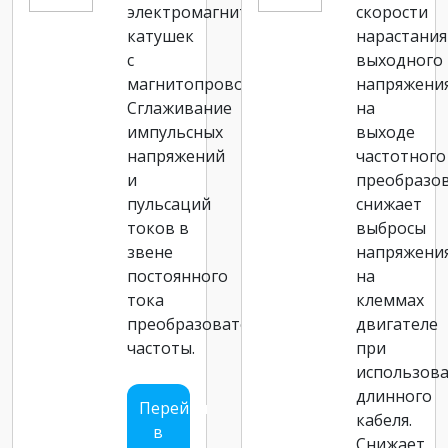
электромагнитных
скорости
катушек
нарастания
с
выходного
магнитопроводами.
напряжени
Сглаживание
на
импульсных
выходе
напряжений
частотного
и
преобразов
пульсаций
снижает
токов в
выбросы
звене
напряжени
постоянного
на
тока
клеммах
преобразователя
двигателе
частоты.
при
использов
длинного
Перейти
кабеля.
в
Снижает