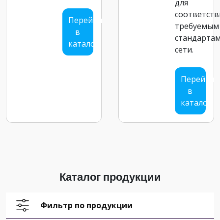
для
соответств
Перейти
требуемым
в
стандарта
каталог
сети.
Перейти
в
каталог
Каталог продукции
Фильтр по продукции