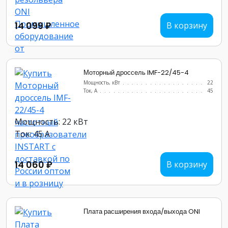
14 099 ₽
В корзину
Моторный дроссель IMF-22/45-4
Мощность, кВт
.......................
22
Ток, А
............................
45
Мощность: 22 кВт
Ток: 45 А
14 060 ₽
В корзину
Плата расширения входа/выхода ONI