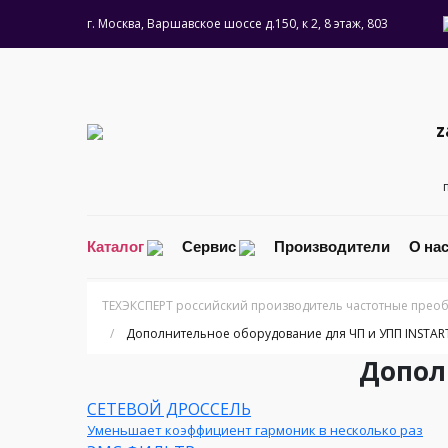
г. Москва, Варшавское шоссе д.150, к 2, 8 этаж, 803
z
Каталог
Сервис
Производители
О на
ТЕХЭКСПЕРТ российский производитель частотные преоб
/
Дополнительное оборудование для ЧП и УПП INSTAR
Допол
СЕТЕВОЙ ДРОССЕЛЬ
Уменьшает коэффициент гармоник в несколько раз