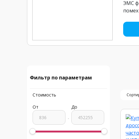
ЭМС ф
помех
Фильтр по параметрам
Стоимость
Сортир
От
До
-