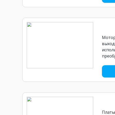
Мотор
выход
испол
преоб
Платы