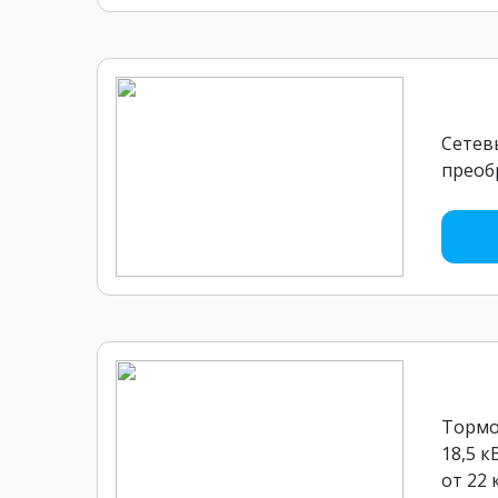
Сетев
преоб
Тормо
18,5 
от 22