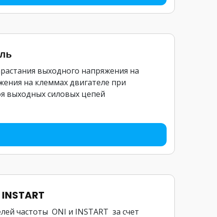
ль
арастания выходного напряжения на
жения на клеммах двигателе при
оя выходных силовых цепей
и INSTART
ей частоты ONI и INSTART за счет