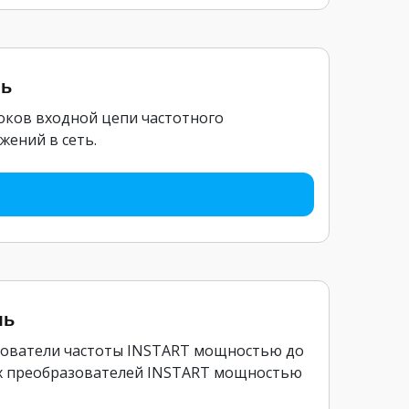
ль
оков входной цепи частотного
жений в сеть.
ль
зователи частоты INSTART мощностью до
ых преобразователей INSTART мощностью