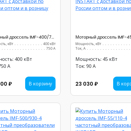
Моторный дроссель IMF-400/750-4
ть, кВт
...............................
400 кВт
Мощность, кВт
..........
...............................
750 А
Ток, А
................
ость: 400 кВт
Мощность: 45 кВт
750 А
Ток: 90 А
300 ₽
23 030 ₽
В корзину
В кор