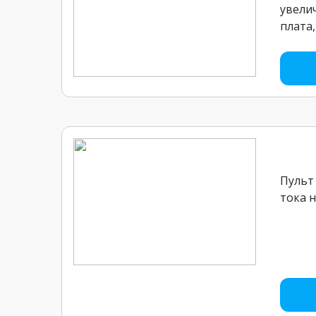
увели
плата
Пульт
тока н