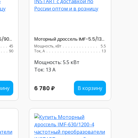
Моторный дроссель IMF-45/90-4
Моторный дроссель IMF-5.5/13-4
.....................
45
Мощность, кВт
...........................
5.5
...............
90
Ток, А
...............................
13
Мощность: 5.5 кВт
Ток: 13 А
6 780 ₽
зину
В корзину