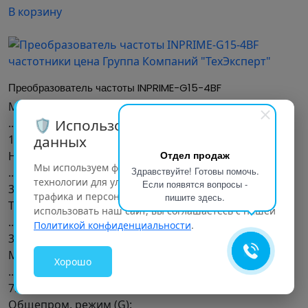
В корзину
Преобразователь частоты INPRIME-G15-4BF
Мощность, кВт
...............................
🛡️ Использование персональных
15 кВт
данных
Отдел продаж
Напряжение (В)
Мы используем файлы cookie и аналогичные
Здравствуйте! Готовы помочь.
...............................
технологии для улучшения работы сайта, анализа
Если появятся вопросы -
3 ~ 342-440 В
трафика и персонализации контента. Продолжая
пишите здесь.
Ток, А
использовать наш сайт, вы соглашаетесь с нашей
...............................
Политикой конфиденциальности
.
31
Масса, кг
Хорошо
...............................
7.4 кг
Общепром. режим (G):