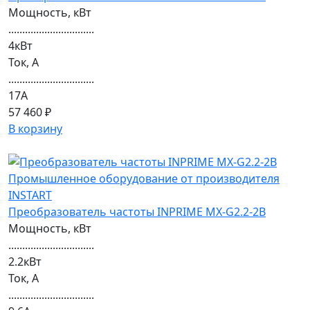
Мощность, кВт
...............................
4кВт
Ток, А
...............................
17А
57 460 ₽
В корзину
Преобразователь частоты INPRIME MX-G2.2-2B
Мощность, кВт
...............................
2.2кВт
Ток, А
...............................