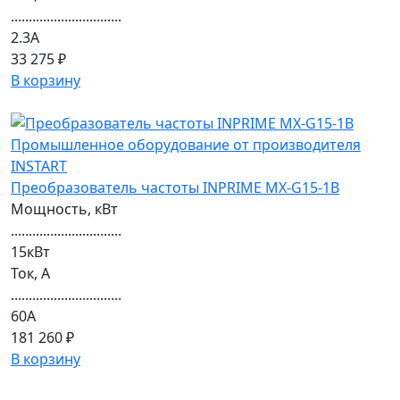
...............................
2.3А
33 275 ₽
В корзину
Преобразователь частоты INPRIME MX-G15-1B
Мощность, кВт
...............................
15кВт
Ток, А
...............................
60А
181 260 ₽
В корзину