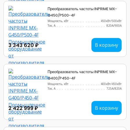
Преобразователь частоты INPRIME MX-
G450/P500-4F
Мощность, кВт
.......................
450кВт/500кВт
Ток, А
............................
820A/900A
3 343 620 ₽
В корзину
Преобразователь частоты INPRIME MX-
G400/P450-4F
Мощность, кВт
.......................
400кВт/450кВт
Ток, А
............................
725А/820А
2 422 999 ₽
В корзину