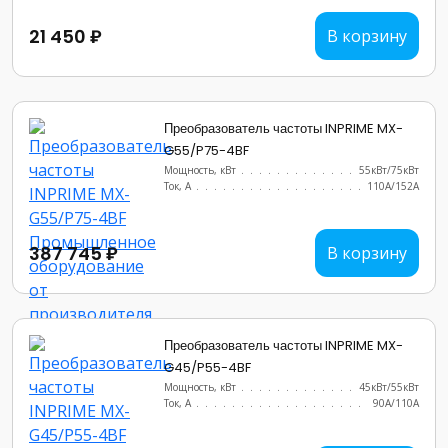
21 450 ₽
В корзину
Преобразователь частоты INPRIME MX-
G55/P75-4BF
Мощность, кВт
.......................
55кВт/75кВт
Ток, А
............................
110А/152А
387 745 ₽
В корзину
Преобразователь частоты INPRIME MX-
G45/P55-4BF
Мощность, кВт
.......................
45кВт/55кВт
Ток, А
............................
90А/110А