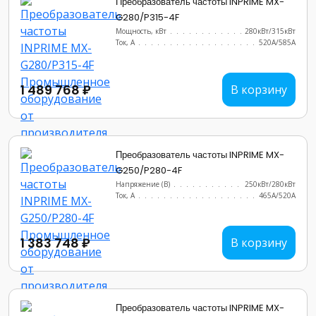
Преобразователь частоты INPRIME MX-
G280/P315-4F
Мощность, кВт
.......................
280кВт/315кВт
Ток, А
............................
520А/585А
1 489 768 ₽
В корзину
Преобразователь частоты INPRIME MX-
G250/P280-4F
Напряжение (В)
......................
250кВт/280кВт
Ток, А
............................
465А/520А
1 383 748 ₽
В корзину
Преобразователь частоты INPRIME MX-