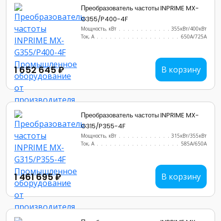
Преобразователь частоты INPRIME MX-
G355/P400-4F
Мощность, кВт
.......................
355кВт/400кВт
Ток, А
............................
650А/725A
1 652 645 ₽
В корзину
Преобразователь частоты INPRIME MX-
G315/P355-4F
Мощность, кВт
.......................
315кВт/355кВт
Ток, А
............................
585А/650A
1 461 695 ₽
В корзину