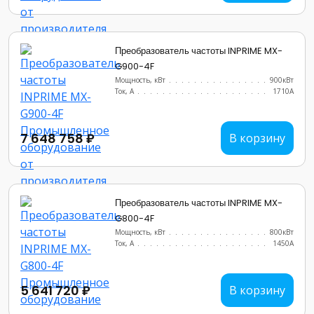
Преобразователь частоты INPRIME MX-
G900-4F
Мощность, кВт
.......................
900кВт
Ток, А
............................
1710A
7 648 758 ₽
В корзину
Преобразователь частоты INPRIME MX-
G800-4F
Мощность, кВт
.......................
800кВт
Ток, А
............................
1450А
5 641 720 ₽
В корзину