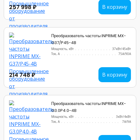
257 998 ₽
В корзину
Преобразователь частоты INPRIME MX-
G37/P45-4B
Мощность, кВт
.......................
37кВт/45кВт
Ток, А
............................
75А/90A
214 748 ₽
В корзину
Преобразователь частоты INPRIME MX-
G3.0P4.0-4B
Мощность, кВт
.......................
3кВт/4кВт
Ток, А
............................
7А/9А