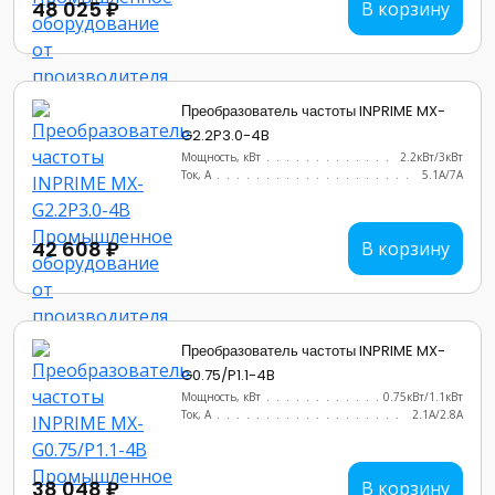
48 025 ₽
В корзину
Преобразователь частоты INPRIME MX-
G2.2P3.0-4B
Мощность, кВт
.......................
2.2кВт/3кВт
Ток, А
............................
5.1А/7А
42 608 ₽
В корзину
Преобразователь частоты INPRIME MX-
G0.75/P1.1-4B
Мощность, кВт
.......................
0.75кВт/1.1кВт
Ток, А
............................
2.1A/2.8A
38 048 ₽
В корзину