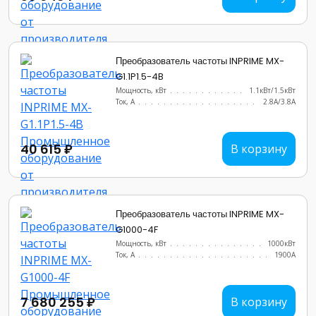
Преобразователь частоты INPRIME MX-
G1.1P1.5-4B
Мощность, кВт
.......................
1.1кВт/1.5кВт
Ток, А
............................
2.8А/3.8А
40 615 ₽
В корзину
Преобразователь частоты INPRIME MX-
G1000-4F
Мощность, кВт
.......................
1000кВт
Ток, А
............................
1900A
7 680 255 ₽
В корзину