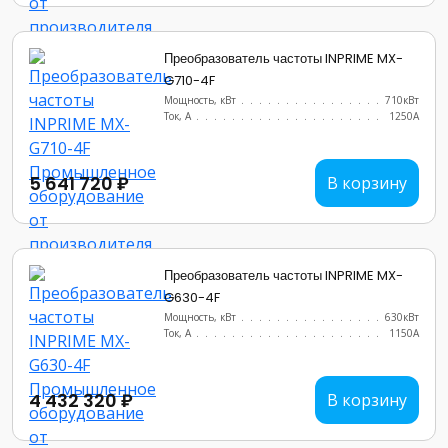
Преобразователь частоты INPRIME MX-
G710-4F
Мощность, кВт
.......................
710кВт
Ток, А
............................
1250А
5 641 720 ₽
В корзину
Преобразователь частоты INPRIME MX-
G630-4F
Мощность, кВт
.......................
630кВт
Ток, А
............................
1150A
4 432 320 ₽
В корзину