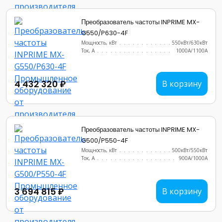
Преобразователь частоты INPRIME MX-
G550/P630-4F
Мощность, кВт
.......................
550кВт/630кВт
Ток, А
............................
1000A/1100A
4 432 320 ₽
В корзину
Преобразователь частоты INPRIME MX-
G500/P550-4F
Мощность, кВт
.......................
500кВт/550кВт
Ток, А
............................
900A/1000A
3 694 815 ₽
В корзину