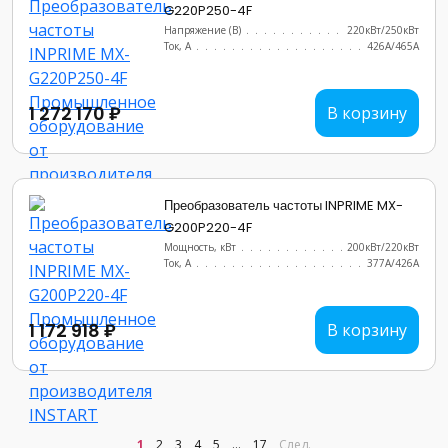
G220P250-4F
Напряжение (В)
......................
220кВт/250кВт
Ток, А
............................
426А/465А
1 272 170 ₽
В корзину
Преобразователь частоты INPRIME MX-
G200P220-4F
Мощность, кВт
.......................
200кВт/220кВт
Ток, А
............................
377А/426А
1 172 918 ₽
В корзину
1
2
3
4
5
...
17
След.