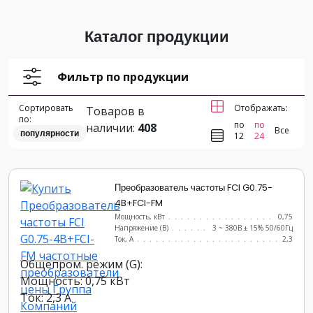
Каталог продукции
Фильтр по продукции
Сортировать
Отображать:
Товаров в
по:
по
по
наличии:
408
Все
популярности
12
24
Преобразователь частоты FCI G0.75-
4B+FCI-FM
Мощность, кВт
.......................
0,75
Напряжение (В)
......................
3 ~ 380В ± 15% 50/60Гц
Ток, А
............................
2,3
Общепром. режим (G):
Мощность: 0,75 кВт
Ток: 2,3 А