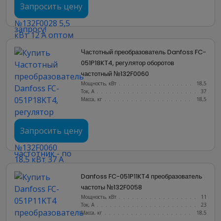
Запросить цену
Частотный преобразователь Danfoss FC-
051P18KT4, регулятор оборотов 
частотный №132F0060
Мощность, кВт
.......................
18,5
Ток, А
............................
37
Масса, кг
..........................
18,5
Запросить цену
Danfoss FC-051P11KT4 преобразователь 
частоты №132F0058
Мощность, кВт
.......................
11
Ток, А
............................
23
Масса, кг
..........................
18,5