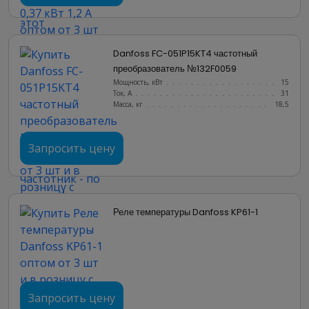
Danfoss FC-051P15KT4 частотный 
преобразователь №132F0059
Мощность, кВт
.......................
15
Ток, А
............................
31
Масса, кг
..........................
18,5
Запросить цену
Реле температуры Danfoss KP61-1
Запросить цену