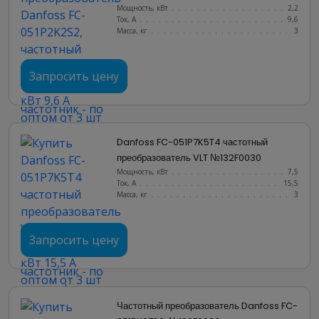
Мощность, кВт
.......................
2,2
Ток, А
............................
9,6
Масса, кг
..........................
3
Запросить цену
Danfoss FC-051P7K5T4 частотный 
преобразователь VLT №132F0030
Мощность, кВт
.......................
7,5
Ток, А
............................
15,5
Масса, кг
..........................
3
Запросить цену
Частотный преобразователь Danfoss FC-