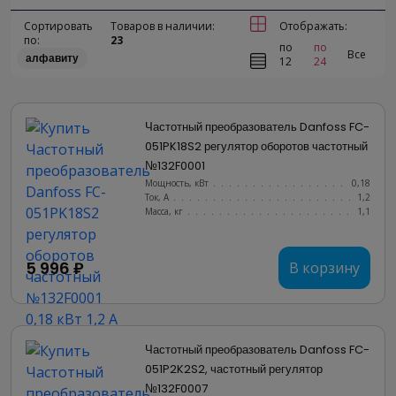
Сортировать
Товаров в наличии:
Отображать:
по:
23
по
по
Все
алфавиту
12
24
Частотный преобразователь Danfoss FC-
051PK18S2 регулятор оборотов частотный 
№132F0001
Мощность, кВт
.......................
0,18
Ток, А
............................
1,2
Масса, кг
..........................
1,1
5 996 ₽
В корзину
Частотный преобразователь Danfoss FC-
051P2K2S2, частотный регулятор 
№132F0007