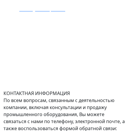
E-mail:
zakaz@mmexpert.ru
Адрес офиса в Москве: Варшавское шоссе дом 150к2,
БЦ Селектика, 8 этаж, офис 803.
Адрес офиса в Санкт-Петербурге: улица Савушкина
дом 134к1.
Доставка оборудования по всей России.
График работы (часовой пояс Москва)
пн-чт с 9:00 до 18:00; пт до 17:00.
КОНТАКТНАЯ ИНФОРМАЦИЯ
По всем вопросам, связанным с деятельностью
компании, включая консультации и продажу
промышленного оборудования, Вы можете
связаться с нами по телефону, электронной почте, а
также воспользоваться формой обратной связи: