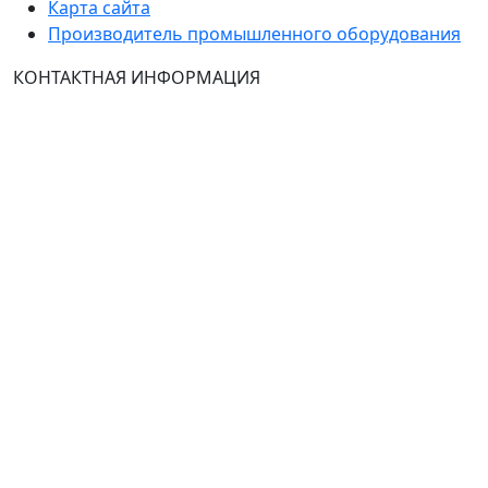
Карта сайта
Производитель промышленного оборудования
КОНТАКТНАЯ ИНФОРМАЦИЯ
Группа Компаний "ТехЭксперт": производство и
продажа промышленного и инженерного
оборудования (общепромышленные и
врывозащищённые электродвигатели, ч
астотные
преобразователи, вентиляторы, насосы, редуктора,
УПП и системы промышленной вентиляции).
Владелец ресурса: Хмырова Наталья Николаевна. На
сайте невозможно зарегистрироваться и
авторизоваться с иностранных аккаунтов (149-ФЗ),
рекомендуем это делать с использованием
российского сервиса авторизации (использовать
почту на Yandex.ru или Mail.ru).
:
Тел.: +7 495 989 1744