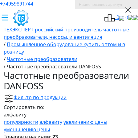
+74959891744
0
0
ТЕХЭКСПЕРТ российский производитель частотные
преобразователи, насосы, и вентиляция
/
Промышленное оборудование купить оптом и в
розницу
/
Частотные преобразователи
/
Частотные преобразователи DANFOSS
Частотные преобразователи
DANFOSS
Фильтр по продукции
Сортировать по:
алфавиту
популярности
алфавиту
увеличению цены
уменьшению цены
Товаров в наличии:
23