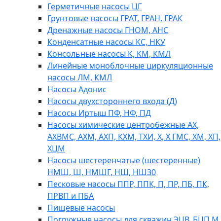
Герметичные насосы ЦГ
Грунтовые насосы ГРАТ, ГРАН, ГРАК
Дренажные насосы ГНОМ, АНС
Конденсатные насосы КС, НКУ
Консольные насосы К, КМ, КМЛ
Линейные моноблочные циркуляционные
насосы ЛМ, КМЛ
Насосы Адонис
Насосы двухстороннего входа (Д)
Насосы Иртыш ПФ, НФ, ПД
Насосы химические центробежные АХ,
АХВМС, АХМ, АХП, КХМ, ТХИ, Х, Х ГМС, ХМ, ХП,
ХЦМ
Насосы шестеренчатые (шестеренные)
НМШ, Ш, НМШГ, НШ, НШ30
Песковые насосы ППР, ППК, П, ПР, ПБ, ПК,
ПРВП и ПБА
Пищевые насосы
Погружные насосы для скважин ЭЦВ, БЦП М,