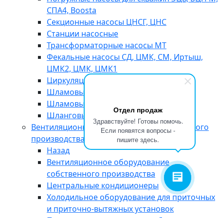
СПА4, Boosta
Секционные насосы ЦНСГ, ЦНС
Станции насосные
Трансформаторные насосы МТ
Фекальные насосы СД, ЦМК, СМ, Иртыш,
ЦМК2, ЦМК, ЦМК1
Циркуляционные насосы ЦНЛ
Шламовые насосы 6Ш8
Шламовые насосы ВШН
Отдел продаж
Шланговые насосы НП
Здравствуйте! Готовы помочь.
Вентиляционное оборудование собственного
Если появятся вопросы -
производства
пишите здесь.
Назад
Вентиляционное оборудование
собственного производства
Центральные кондиционеры
Холодильное оборудование для приточных
и приточно-вытяжных установок