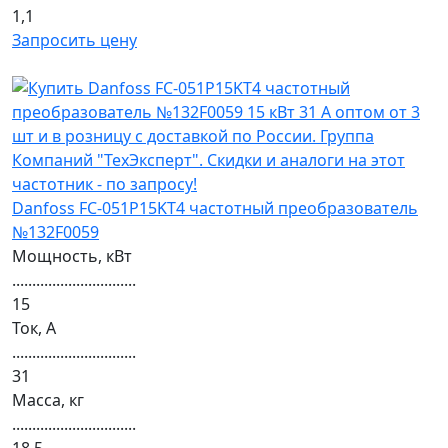
1,1
Запросить цену
Danfoss FC-051P15KT4 частотный преобразователь
№132F0059
Мощность, кВт
...............................
15
Ток, А
...............................
31
Масса, кг
...............................